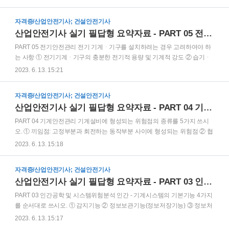
차아염소산, 아염소산, 염소산(염소산칼륨), 과염소산 - 브롬산, 요오드산, 질
산(질산나트륨) - 과산화수소 - 과망간산, 중크롬산 (3) 물반응성 물질 및 인
자격증/산업안전기사; 건설안전기사
화성 고체 - 리튬, 칼륨, 나트륨, 알킬알루미늄, 알킬리튬 - 황, 황린, 황화인,
산업안전기사 실기 필답형 요약자료 - PART 05 전기안전관리
적린 - 마그네슘 분말 - 셀룰로이드류 (4) 인화성 액체 - 에틸에테르, 메틸에틸
케톤, 메틸알코올, 에틸알코올 - 아세트산, 아세트알데히드, 아세톤 - 노르말
PART 05 전기안전관리 전기 기계ᆞ기구를 설치하려는 경우 고려하여야 하
헥산, 산화프로필렌, 크실렌 - 이황화탄소, 하이드라진 - 등유, ..
는 사항 ① 전기기계ᆞ기구의 충분한 전기적 용량 및 기계적 강도 ② 습기ᆞ
분진 등 사용장소의 주위환경 ③ 전기적ᆞ기계적 방호수단의 적정성 전로 등
2023. 6. 13. 15:21
의 충전부분에 접촉하거나 접근함으로써 감전 위험이 있는 충전부분에 대하
여 감전을 방지하기 위한 방법(직접 접촉으로 인한 감전 방지조치) ① 충전부
자격증/산업안전기사; 건설안전기사
가 노출되지 아니하도록 폐쇄형 외함이 있는 구조로 할 것 ② 충분한 절연효
산업안전기사 실기 필답형 요약자료 - PART 04 기계안전관리
과가 있는 방호망 또는 절연덮개를 설치할 것 ③ 충전부는 내구성이 있는 절
연물로 완전히 덮어 감쌀 것 ④ 발전소ᆞ변전소 및 개폐소 등 구획되어 있는
PART 04 기계안전관리 기계설비에 형성되는 위험점의 종류를 5가지 쓰시
장소로서 관계 근로자가 아닌 사람의 출입이 금지되는 장소에 충전부를 설
오. ① 끼임점: 고정부분과 회전하는 동작부분 사이에 형성되는 위험점 ② 협
치하고, 위험표시 등의 방법으로 방호를 강화할 것 ⑤ 전주..
착점: 왕복운동 부분과 고정부분 사이에서 형성되는 위험점 ③ 절단점: 회전
2023. 6. 13. 15:18
하는 운동부 자체, 운동하는 기계부분 자체의 위험점 ④ 회전말림점: 회전하
는 물체에 작업복, 머리카락 등이 말려 들어가는 위험점 ⑤ 물림점: 회전하는
자격증/산업안전기사; 건설안전기사
2개의 회전체에 물려 들어가는 위험점 ⑥ 접선물림점: 회전하는 부분의 접선
산업안전기사 실기 필답형 요약자료 - PART 03 인간공학 및 시스템위험분석
방향으로 물려 들어가는 위험점 산업안전보건법상 유해ㆍ위험한 기계ㆍ기
구의 방호조치에 대한 근로자의 준수사항 ① 방호조치를 해체하려는 경우:
PART 03 인간공학 및 시스템위험분석 인간 - 기계시스템의 기본기능 4가지
사업주의 허가를 받아 해체할 것 ② 방호조치 해체사유가 소멸된 경우: 지체
를 순서대로 쓰시오. ① 감지기능 ② 정보보관기능(정보저장기능) ③ 정보처
없이 원상으로 회복시킬 것 ③ 방호조치의 기능이 상실된..
리 및 의사결정기능 ④ 행동기능 인간 - 기계시스템의 유형 3가지를 쓰시오.
2023. 6. 13. 15:17
① 수동체계 ② 반자동체계(기계화체계) ③ 자동체계 인간실수에 대한 스웨