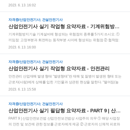
지하수가 내부로 새어드는 것을 방지할 수 있는 구조로 할 것 ② 작..
생한 경우 또는 특별고압 등에 접근함에 따라 발생한 섬락 접촉, 합성ᆞ혼촉
2023. 6. 13. 16:02
등으로 인하여 발생한 아아크에 접촉된 경우 정전작업 시 전로 차단 절차(정
전작업 전의 조치사항) ① 전원을 차단한 후 각 단로기 등을 개방하고 확인할
자격증/산업안전기사; 건설안전기사
것 ② 차단장치나 단로기 등에 잠금장치 및 꼬리표를 부착할 것 ③ 잔류전하
산업안전기사 실기 작업형 요약자료 - 기계위험방지기술
를 완전히 방전시킬 것 ④ 검전기를 이용하여 작업 대상 기기가 충전되었는
지를 확인할 것 ⑤ 단락 접지기구를 이용하여 접지할 것 정전작업 중 관리사
기계위험방지기술 기계설비에 형성되는 위험점의 종류를 5가지 쓰시오. ①
항(안전조치 사항) ① 개폐기 관리 ② 단락접지 상태 관리 ③ 근접활선에 대
끼임점: 고정부분과 회전하는 동작부분 사이에 형성되는 위험점 ② 협착점:
한 방호관리 ④ 작업지휘자에 의한 작업 정전작업을 ..
왕복운동 부분과 고정부분 사이에서 형성되는 위험점 ③ 절단점: 회전하는
2023. 6. 13. 16:00
운동부 자체, 운동하는 기계부분 자체의 위험점 ④ 회전말림점: 회전하는 물
체에 작업복, 머리카락 등이 말려 들어가는 위험점 ⑤ 물림점: 회전하는 2개
자격증/산업안전기사; 건설안전기사
의 회전체에 물려 들어가는 위험점 ⑥ 접선물림점: 회전하는 부분의 접선 방
산업안전기사 실기 작업형 요약자료 - 안전관리
향으로 물려 들어가는 위험점 유해ㆍ위험한 기계ㆍ기구의 방호조치에 대한
근로자의 준수사항 ① 방호조치를 해체하려는 경우: 사업주의 허가를 받아
안전관리 산업재해 발생 형태 “발생형태”란 재해 및 질병이 발생된 형태 또는
해체할 것 ② 방호조치 해체사유가 소멸된 경우: 지체없이 원상으로 회복시
근로자(사람)에게 상해를 입힌 기인물과 상관된 현상을 말한다. “떨어짐(높
킬 것 ③ 방호조치의 기능이 상실된 것을 발견한 경우: 지체없..
이가 있는 곳에서 사람이 떨어짐)”이라 함은 사람이 인력(중력)에 의하여 건
2023. 6. 13. 15:58
축물, 구조물, 가설물, 수목, 사다리 등의 높은 장소에서 떨어지는 것을 말한
다. “넘어짐(사람이 미끄러지거나 넘어짐)”이라 함은 사람이 거의 평면 또는
자격증/산업안전기사; 건설안전기사
경사면, 층계 등에서 구르거나 넘어지는 경우를 말한다. “깔림ᆞ뒤집힘”이라
산업안전기사 실기 필답형 요약자료 - PART 9 | 산업안전보건법
함은 기대어져 있거나 세워져 있는 물체 등이 쓰러져 깔린 경우 및 지게차 등
의 건설기계 등이 운행 또는 작업 중 뒤집어진 경우를 말한다. “부딪힘ᆞ접
PART 9 | 산업안전보건법 산업안전보건법상 사업주의 의무 ① 해당 사업장
촉”이라 함은 재해자 자신의 움직임ᆞ동작으로 인하여 기인물에 접촉 또는
의 안전 및 보건에 관한 정보를 근로자에게 제공 ② 근로자의 신체적 피로와
부딪히거나, 물체가 고정부에서 이탈하지..