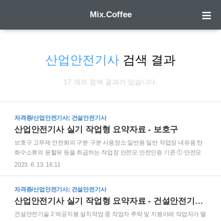
Mix.Coffee
산업안전기사
검색 결과
17 개의 검색 결과가 있습니다.
자격증/산업안전기사; 건설안전기사
산업안전기사 실기 작업형 요약자료 - 보호구
보호구 고무제 안전화의 구분 구분 사용장소 일반용 일반 작업장 내유용 탄
화수소류의 윤할유 등을 취급하는 작업장 안전모 안전인증 기준 ① 안전모
의 모체, 착장체 및 충격흡수재를 포함한 질량은 400g을 초과하지 않을 것
2023. 6. 13. 16:11
② 물체의 낙하 또는 비래에 의한 위험을 방지 또는 경감하고, 머리 부위 감
전에 의한 위험을 방지하기 위한 안전모의 기호: AE형 ③ 내전압성이란
자격증/산업안전기사; 건설안전기사
7,000V 이하의 전압을 견디는 것을 말한다. 안전인증 기준에 해당하는 안전
산업안전기사 실기 작업형 요약자료 - 건설안전기술 2
모의 종류(기호) 및 용도 ① AB: 물체의 낙하 또는 비래 및 추락에 의한 위험
을 방지 또는 경감시키기 위한 것 ② AE: 물체의 낙하 또는 비래에 의한 위험
건설안전기술 2 박공지붕 설치작업 중 작업자 추락 및 지붕아래 작업자가 떨