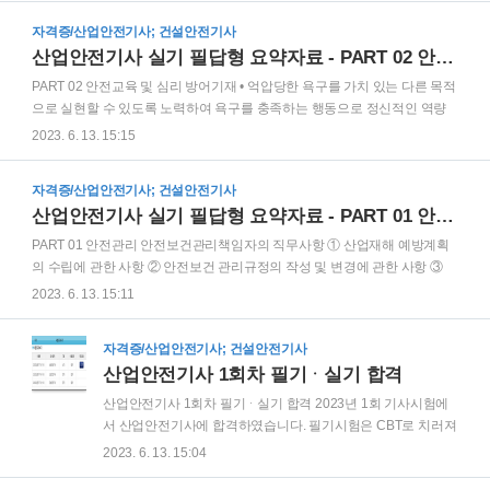
인의 심리적 분류를 5가지 쓰시오. ① 실행오류(Commission Error) ② 생략
자격증/산업안전기사; 건설안전기사
오류(Omission Error) ③ 순서오류(Sequential Error) ④ 시간오류(Time
산업안전기사 실기 필답형 요약자료 - PART 02 안전교육 및 심리
Error) ⑤ 과잉행동오류(Extraneous Error) 휴먼에러 원인의 레벨적 분류 ①
1차 에러(primary error) ② 2차 에러(secondary error) ③ command error 재
PART 02 안전교육 및 심리 방어기재 • 억압당한 욕구를 가치 있는 다른 목적
해예방을 위한 Foo..
으로 실현할 수 있도록 노력하여 욕구를 충족하는 행동으로 정신적인 역량
의 전환을 의미하는 것 → (승화) • 억압된 욕구나 감정이 나타나지 않도록 그
2023. 6. 13. 15:15
것과 정반대의 행동을 하는 것 → (반동형성) • 어떤 대상이나 사람에 대한 충
돌이나 감정을 덜 위협적인 대상이나 사람에게 돌려서 표현하는 것 → (치환
자격증/산업안전기사; 건설안전기사
(전위)) • 자신의 무능과 결함에 의하여 생긴 긴장이나 열등감을 해소시키기
산업안전기사 실기 필답형 요약자료 - PART 01 안전관리
위하여 장점 같은 것으로 그 결함을 보충하려는 행동 → (보상) • 자기의 것이
사실은 아님에도 불구하고 자기의 것이나 된 듯이 행동을 하여 승인을 얻고
PART 01 안전관리 안전보건관리책임자의 직무사항 ① 산업재해 예방계획
자 하는 것 → (동일화) • 자신의 약점이나 실패를 그럴듯한 이유를 들어 남의
의 수립에 관한 사항 ② 안전보건 관리규정의 작성 및 변경에 관한 사항 ③
비난을 받지 않도록 하..
근로자의 안전ㆍ보건교육에 관한 사항 ④ 작업환경 측정 등 작업환경의 점
2023. 6. 13. 15:11
검 및 개선에 관한 사항 ⑤ 근로자의 건강진단 등 건강관리에 관한 사항 ⑥
산업재해의 원인조사 및 재발방지 대책 수립에 관한 사항 ⑦ 산업재해에 관
자격증/산업안전기사; 건설안전기사
한 통계의 기록 및 유지에 관한 사항 ⑧ 안전장치 및 보호구 구입시 적격품
산업안전기사 1회차 필기ᆞ실기 합격
여부 확인에 관한 사항 ⑨ 위험성평가의 실시에 관한 사항 ⑩ 근로자의 위험
또는 건강장해의 방지에 관한 사항 산업안전보건위원회의 심의ᆞ의결사항 /
산업안전기사 1회차 필기ᆞ실기 합격 2023년 1회 기사시험에
노사협의체 심의ᆞ의결사항 ① 산업재해 예방계획의 수립에 관한 사항 ② 안
서 산업안전기사에 합격하였습니다. 필기시험은 CBT로 치러져
전보건 관리규정의 작성 및 변경에 관한 사항 ③ 근로자의..
시험일자가 다르기 때문에 산업안전기사와 건설안전기사 2개
2023. 6. 13. 15:04
의 시험에 응시하였고, 모두 합격했습니다. 실기시험은 기사시