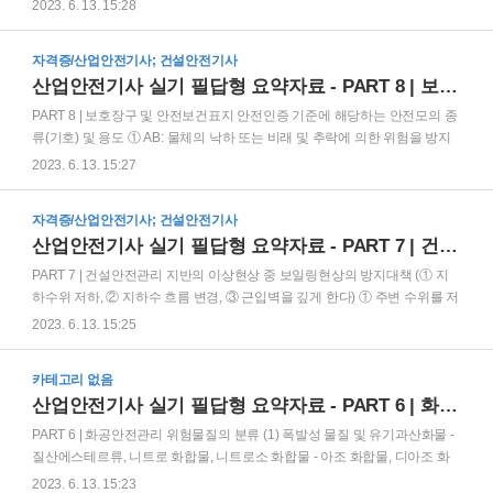
정신적 스트레스 등을 줄일 수 있는 쾌적한 작업환경의 조성 및 근로조건개
2023. 6. 13. 15:28
선 ③ 산업안전보건법과 산업안전보건법에 따른 명령으로 정하는 산업재해
예방을 위한 기준 이행 산업안전보건법상 사업주가 상시 사용하는 근로자의
자격증/산업안전기사; 건설안전기사
건강관리를 위하여 실시해야 하는 건강진단 종류 ① 일반건강진단 ② 특수
산업안전기사 실기 필답형 요약자료 - PART 8 | 보호장구 및 안전보건표지
건강진단 ③ 수시건강진단 ④ 임시건강진단 ⑤ 배치 전 건강진단 위험성평
가 절차(순서대로) ① 평가대상의 선정 등 사전준비 ② 근로자의 작업과 관계
PART 8 | 보호장구 및 안전보건표지 안전인증 기준에 해당하는 안전모의 종
되는 유해ᆞ위험요인의 파악 ③ 파악된 유해ᆞ위험요인별 위험성의 추정 ④
류(기호) 및 용도 ① AB: 물체의 낙하 또는 비래 및 추락에 의한 위험을 방지
추정한 위험성이 허용 가능한 위험성인지 여부의 결정 ⑤ 위험성 감..
또는 경감시키기 위한 것 ② AE: 물체의 낙하 또는 비래에 의한 위험을 방지
2023. 6. 13. 15:27
또는 경감하고, 머리부위 감전에 의한 위험을 방지하기 위한 것 ③ ABE: 물
체의 낙하 또는 비래 및 추락에 의한 위험을 방지 또는 경감하고, 머리부위
자격증/산업안전기사; 건설안전기사
감전에 의한 위험을 방지하기 위한 것 안전인증 대상 안전모의 시험성능 항
산업안전기사 실기 필답형 요약자료 - PART 7 | 건설안전관리
목 항 목 시 험 성 능 기 준 내관통성 AE, ABE종 안전모는 관통거리가 9.5㎜
이하이고, AB종 안전모는 관통거리가 11.1㎜ 이하이어야 한다. 충격흡수성
PART 7 | 건설안전관리 지반의 이상현상 중 보일링현상의 방지대책 (① 지
최고전달충격력이 4,450N을 초과해서는 안 되며, 모체와 착장체의 기능이
하수위 저하, ② 지하수 흐름 변경, ③ 근입벽을 깊게 한다) ① 주변 수위를 저
상실되지 않아..
하시킨다. ② 차수성이 높은 흙막이벽을 설치한다. ③ 흙막이벽 상단부에 버
2023. 6. 13. 15:25
팀대를 보강한다. ④ 흙막이벽 선단에 코어 및 필터층을 설치한다. ⑤ 흙막이
벽 근입도를 증가하여 동수구배를 저하시킨다. ⑥ 흙막이벽 주위에서 배수
카테고리 없음
시설을 통해 수두차를 작게 한다. ⑦ 약액주입에 의해 지수벽 또는 지수층을
산업안전기사 실기 필답형 요약자료 - PART 6 | 화공안전관리
설치하여 침투류의 발생을 방지한다. 지반의 이상현상 중 히빙현상의 발생
원인 3가지를 쓰고, 방지대책을 4가지 쓰시오. (1) 원인 ① 지표면의 하중 증
PART 6 | 화공안전관리 위험물질의 분류 (1) 폭발성 물질 및 유기과산화물 -
가 ② 흙막이벽체의 근입장 부족 ③ 연약지반 및 하부지반의 강성부족 ④ 흙
질산에스테르류, 니트로 화합물, 니트로소 화합물 - 아조 화합물, 디아조 화
막이벽 뒤쪽 흙의 중량이 굴착부 바닥의..
합물 - 하이드라진 유도체 - 유기과산화물 (2) 산화성 액체 및 산화성 고체 -
2023. 6. 13. 15:23