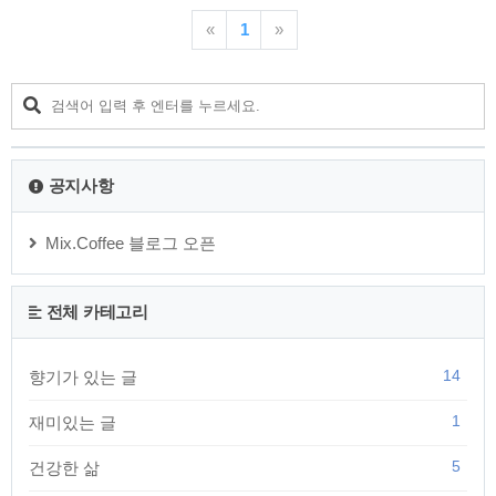
험 일자가 모두 동일해서 산업안전기사 시험에 응시하였고 실
기도 무난하게 합격했습니다. 시험도 중독이 되는 것 같습니다.
«
1
»
직장생활하며, 업무와 아무런 관계도 없는 자격증을 되는대로
응시하여 취득을 하고 있습니다. 다음은 시험 준비 및 공부 과정
입니다. 1. 필기시험 올 1월부터 준비해서 강의만 계속 들었습니
다. 구민사 교재로 최윤정 선생님이 카페에서 무료로 제공하는
강의를 반복 수강했고, 지겨우리만큼 수강한 결과 20분만에 시
험 치고 모니터에 “합격” 문구 나오는 것을 확인..
공지사항
Mix.Coffee 블로그 오픈
전체 카테고리
14
향기가 있는 글
1
재미있는 글
5
건강한 삶