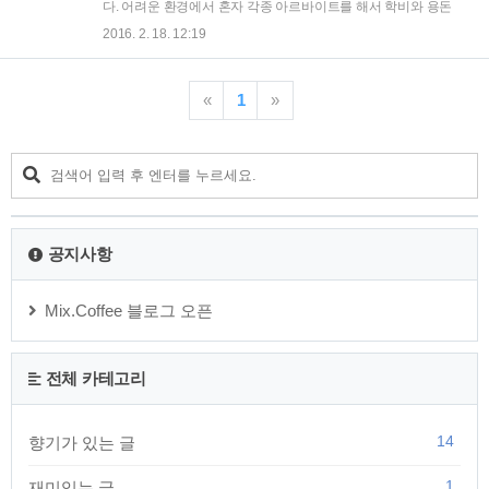
든 시기입니다. 이렇듯이 우리가 포기를 하려고 하는 그 순간,
다. 어려운 환경에서 혼자 각종 아르바이트를 해서 학비와 용돈
포기하지 않고 마지막 힘을 쏟아 붓는다면, 포기하지 않고 조금
을 충당해야 했던 후배는 대학을 졸업하고도 준비하던 시험에
2016. 2. 18. 12:19
만 더 버텨 낸다면 우리는 성공을 이뤄 낼 수 있습니다. 정말 힘
번번히 실패하여 깊은 좌절에 빠져 있었습니다.이런 후배에게
이 들어 포기하고 싶습니까?..
있어서 한달에 100만원이라는 금액은 돈 걱정 없이 공부에만
전념하기에 충분한 금액이었고, 이 때문에 이 후배의 소원은 한
«
1
»
달에 100만원말 벌면 좋겠다는 것이었습니다. 생활고에 시달리
던 후배는 어쩔 수 없이 꿈을 포기하고 취직을 할 수 밖에 없었
습니다. 그래도 나름 건실한 기업에 취직을 하고 한 달에 100만
원의 몇배가 넘는 월급을 받게 됐지만 후배는 전혀 기뻐하지 않
았습니다. 꿈을 버리고 원치않는 일을 선택해서 얻은 수입이라
그런지 돈의 소중함을 모르고 흥청망청 탕..
공지사항
Mix.Coffee 블로그 오픈
전체 카테고리
14
향기가 있는 글
1
재미있는 글