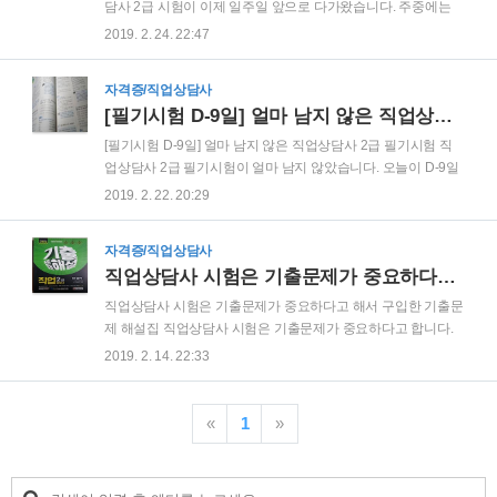
닥쳐서 전략이고 뭐고 없습니다. 무조건 기출문제만 반복을 하
담사 2급 시험이 이제 일주일 앞으로 다가왔습니다. 주중에는
고, 기출문제 해설을 닥치는 대로 암기를 하여야 합니다. 새벽부
다시 출근해서 일을 해야 하고, 월요일 저녁때는 술자리까지 있
2019. 2. 24. 22:47
터 하루 종일 기출문제만 반복을 했습니다. 기출문제 10년분을
어서 다음주 주중에는 학습할 시간이 거의 없을 것 같아서 이번
거의 다 본 것 같습니다. 그랬더니..
주말총력전에 돌입 했습니다. 어제에 이어 오늘도 아침 일찍 도
자격증/직업상담사
서관 개방을 하기도 전에 가서 자리를 맡고 학습 모드에 돌입 했
[필기시험 D-9일] 얼마 남지 않은 직업상담사 2급 필기시험
습니다. 객관식 시험이다 보니 이제부터 뭐든지 많이 자주 보는
것이 중요합니다.아는 것 모르는 것 구분 없이 닥치는 대로 문제
[필기시험 D-9일] 얼마 남지 않은 직업상담사 2급 필기시험 직
를 풀고 지문을 외워 버립니다. 이렇게 공부를 하다 보면 실제
업상담사 2급 필기시험이 얼마 남지 않았습니다. 오늘이 D-9일
시험에서 “이게 답이다!”하는 감이 옵니다. 그리고 느낌대로 체
입니다. 이번 주는 회사 회식도 많고 업무도 바빠서 거의 책을
2019. 2. 22. 20:29
크를 하면 그게 바로 정답입니다. 식사 시간도 아까워서 점심은
보지 못하다가 이제 다시 책을 펼쳐 봅니다. 지금 시점에서 기본
간단히 햄버거 하나로 해결하고..
서를 보면서 정리를 하는 것은 무리가 있고, 시간도 부족하다 보
자격증/직업상담사
니 초초해지기까지 해서 어쩔 수 없이 기출문제집으로 정리를
직업상담사 시험은 기출문제가 중요하다고 해서 구입한 기출문제 해설집
하고 있습니다. 그런데, 처음 보는 문제 유형도 있고, 봤던 것도
정답이 헷갈려서 크게 좌절하고 있습니다. 하지만, 아직은 포기
직업상담사 시험은 기출문제가 중요하다고 해서 구입한 기출문
할 시기는 아니라고 스스로 굳게 믿고 있습니다. 짧은 시간이지
제 해설집 직업상담사 시험은 기출문제가 중요하다고 합니다.
만 그 동안 공부한 것도 있고 마지막까지 최대한 집중해서 해 낸
2019년 제1회 필기시험(3월3일)을 1달 정도 앞둔 2019년 2월
2019. 2. 14. 22:33
다면 합격이 전혀 불가능한 것은 아니라고 생각합니다. 훗날 직
4일에 공부를 시작해서 지금까지 10여일동안 1차 필기시험 기
장을 다니며, 많은 나이임에..
본서를 정독하고 온라인 강의를 들었습니다. 짧은 시간에 집중
해서 1차 필기시험과목의 모든 온라인 강의를 들었지만 역시나
«
1
»
기억에 남는 것은 별로 없고 이 시험이 암기할 내용이 어마어마
하게 많은 만만치 않은 시험이라는 것만 뼈저리게 느꼈습니다.
그러던 중에 기출문제를 풀어봐야 한다는 정보를 입수하고 급