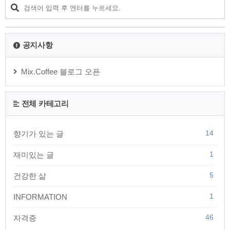
방법까지 전반적인 내용을 정리해 보았습니다. 곤충 물림으로
인한 피부 반응곤충 물림으로 인해 발생하는 반응은 보통 국소
부위에서 가볍게 끝나는 경우가 많습니다. 하지만 사람에 따라
피부 면역 체계의 과민 반응..
공지사항
Mix.Coffee 블로그 오픈
전체 카테고리
14
향기가 있는 글
1
재미있는 글
5
건강한 삶
1
INFORMATION
46
자격증