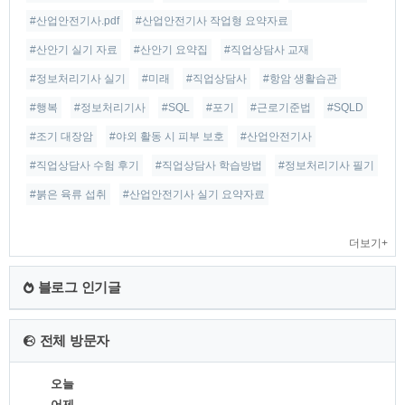
#산업안전기사.pdf
#산업안전기사 작업형 요약자료
#산안기 실기 자료
#산안기 요약집
#직업상담사 교재
#정보처리기사 실기
#미래
#직업상담사
#항암 생활습관
#행복
#정보처리기사
#SQL
#포기
#근로기준법
#SQLD
#조기 대장암
#야외 활동 시 피부 보호
#산업안전기사
#직업상담사 수험 후기
#직업상담사 학습방법
#정보처리기사 필기
#붉은 육류 섭취
#산업안전기사 실기 요약자료
더보기+
블로그 인기글
전체 방문자
오늘
어제