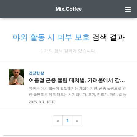
Mix.Coffee
야외 활동 시 피부 보호
검색 결과
1 개의 검색 결과가 있습니다.
건강한 삶
여름철 곤충 물림 대처법, 가려움에서 감염까지 완벽히 관리하기
여름은 야외 활동이 활발해지는 계절이지만, 곤충 물림으로 인
한 불편도 함께 따라오는 시기입니다. 모기, 진드기, 파리, 벌 등
다양한 곤충이 피부에 자극을 주며 알레르기 반응을 유발할 수
2025. 8. 1. 18:18
있습니다. 가벼운 증상부터 심각한 감염까지 곤충 물림은 환경,
개인의 피부 상태, 그리고 면역 반응에 따라 그 강도가 달라질
수 있습니다. 따라서 올바른 예방과 관리 방법을 통해 곤충 물림
«
1
»
으로 인한 피부 문제를 효과적으로 대처할 필요가 있습니다. 이
번 글에서는 여름철 곤충 물림의 원인, 대처 방법, 그리고 예방