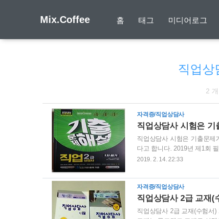
Mix.Coffee
홈
태그
미디어로그
직업상
2 
자격증/직업상담사
직업상담사 시험은 기
직업상담사 시험은 기출문제가
다고 합니다. 2019년 제1회 
일동안 1차 필기시험 기본서
2019. 2. 14. 22:33
모든 온라인 강의를 들었지만 
만치 않은 시험이라는 것만 
자격증/직업상담사
하게 기출문제집을 구입했습니다
그래도 남은 시간 최선을 다해
직업상담사 2급 교재(
직업상담사 2급 교재(수험서) 