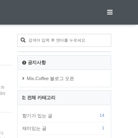
티스토리툴바
공지사항
Mix.Coffee 블로그 오픈
요하
0여
전체 카테고리
의
 만
 급
14
향기가 있는 글
지만
1
재미있는 글
다.