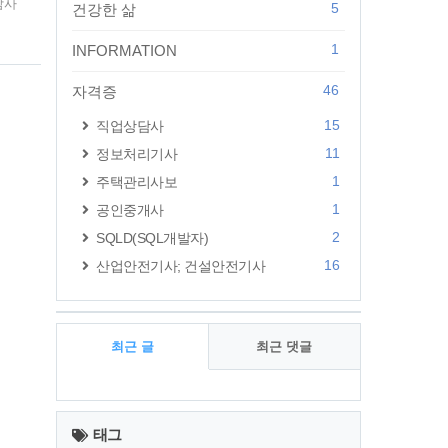
담사
5
건강한 삶
,
이
1
INFORMATION
또
직업
46
자격증
15
직업상담사
11
정보처리기사
1
주택관리사보
1
공인중개사
2
SQLD(SQL개발자)
16
산업안전기사; 건설안전기사
최근 글
최근 댓글
최
근
태그