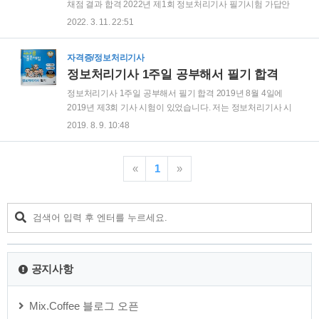
각건대, 저 만의 공부방법 및 노하우를 넘치도록 보유하고 있다고 할 수 있습
채점 결과 합격 2022년 제1회 정보처리기사 필기시험 가답안
니다. 1. 필기시험 필기는 기출문제..
채점 결과 합격하였습니다. 2019년 제3회 기사시험에서 필기에
2022. 3. 11. 22:51
합격하고 실기시험에서 불합격한 이후에 2년이 훌쩍 넘어서 다
시 도전을 했는데 다행히도 합격을 하였습니다. 공부를 한지도
자격증/정보처리기사
오래 되었고, 2020년에 출제기준이 변경되어 처음부터 다시 공
정보처리기사 1주일 공부해서 필기 합격
부를 해야 했습니다. 이번에는 실기시험까지 대비를 해서 처음
부터 자세히 공부를 하려고 했는데, 실제로는 필기 시험도 간신
정보처리기사 1주일 공부해서 필기 합격 2019년 8월 4일에
히 합격을 하는 수준밖에 되지 않았던 것 같습니다. 수제비 기본
2019년 제3회 기사 시험이 있었습니다. 저는 정보처리기사 시
서를 1회독 했고, 기출문제 위주로 공부를 했습니다. 제1과목 소
험에 도전을 했습니다. 정보처리라는 것을 전혀 알지 못하는 문
2019. 8. 9. 10:48
프트웨어 설계, 제2과목 소프트웨어 개발, 제3과목 데이터베이
과 출신으로 이 시험을 도전한 이유는 IT 분야에 대한 공부를 하
스 구축은 모두 90점 이상의 고득점..
고 싶었고 언제 쓰일지 모르지만 이 자격증을 시작으로 프로그
램 코딩까지 역량을 더욱 발전시키고 싶었기 때문입니다. 제는
«
1
»
공부를 7월 마지막 주에 시작했습니다. 시험준비기간은 1주일
입니다. 우선 가장 정평이 나 있는 시나공 기출문제집을 구입했
습니다. 기출문제만 잘 공략하면 합격할 수 있다는 주위의 조언
을 받았고 교재 역시 미리 합격한 주변 분의 추천을 받아 구입했
습니다. 교재를 구입하고 시나공 카페에 인증을 받으면 이론 학
습자료를 출력할 수 있습니다. 아주 핵..
공지사항
Mix.Coffee 블로그 오픈