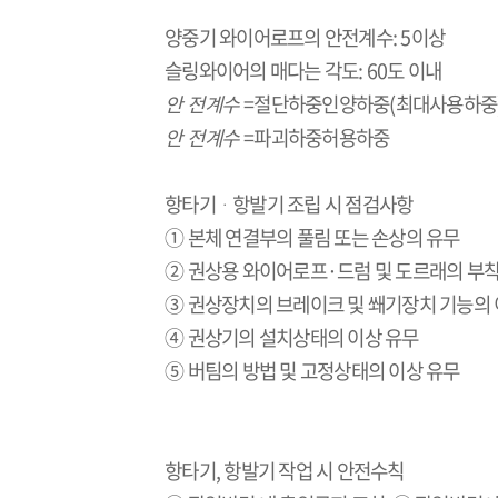
양중기 와이어로프의 안전계수
: 5
이상
슬링와이어의 매다는 각도
: 60
도 이내
안
전계수
=
절
단하중
인
양하중
(
최대사용하중
안
전계수
=
파
괴하중
허
용하중
항타기
ᆞ
항발기 조립 시 점검사항
① 본체 연결부의 풀림 또는 손상의 유무
② 권상용 와이어로프
·
드럼 및 도르래의 부
③ 권상장치의 브레이크 및 쐐기장치 기능의 
④ 권상기의 설치상태의 이상 유무
⑤ 버팀의 방법 및 고정상태의 이상 유무
항타기
,
항발기 작업 시 안전수칙