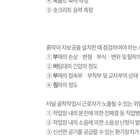
④ 록볼트 축력 측정
⑤ 숏크리트 응력 측정
흙막이 지보공을 설치한 때 점검하여야 하는 
①
부
재의 손상
ᆞ변형ᆞ부식ᆞ변위 및 탈락의
②
버
팀대의 긴압의 정도
③
부
재의 접속부
ᆞ부착부 및 교차부의 상태
④
침
하의 정도
터널 굴착작업시 근로자가 노출될 수 있는 
① 작업장 내의 분진에 의한 진폐증 등 직업
② 작업장 내의 소음에 의한 소음성 난청이 
③ 신선한 공기를 공급할 수 있는 환기장치가