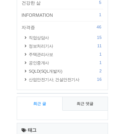
5
건강한 삶
1
INFORMATION
46
자격증
15
직업상담사
11
정보처리기사
1
주택관리사보
1
공인중개사
2
SQLD(SQL개발자)
16
산업안전기사; 건설안전기사
최근 글
최근 댓글
최
근
태그