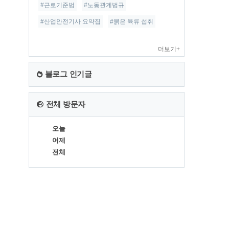
#근로기준법
#노동관계법규
#산업안전기사 요약집
#붉은 육류 섭취
더보기+
블로그 인기글
전체 방문자
오늘
어제
전체