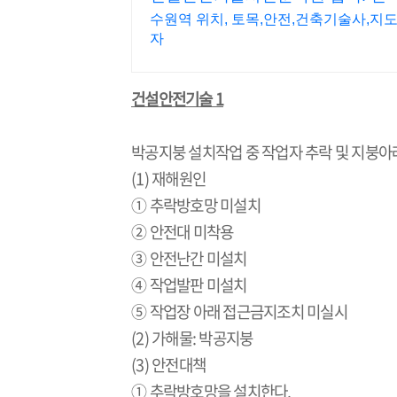
수원역 위치, 토목,안전,건축기술사,지
자
건설안전기술 1
박공지붕 설치작업 중 작업자 추락 및 지붕아
(1)
재해원인
① 추락방호망 미설치
② 안전대 미착용
③ 안전난간 미설치
④ 작업발판 미설치
⑤ 작업장 아래 접근금지조치 미실시
(2)
가해물
:
박공지붕
(3)
안전대책
① 추락방호망을 설치한다
.