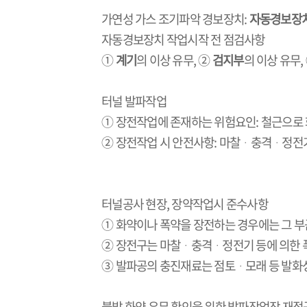
가연성 가스 조기파악 경보장치
:
자동경보장
자동경보장치 작업시작 전 점검사항
①
계기
의 이상 유무
,
②
검지부
의 이상 유무
,
터널 발파작업
① 장전작업에 존재하는 위험요인
:
철근으로 
② 장전작업 시 안전사항
:
마찰
ᆞ충격ᆞ정전기
터널공사 현장
,
장약작업시 준수사항
① 화약이나 폭약을 장전하는 경우에는 그 부
② 장전구는 마찰
ᆞ충격ᆞ정전기 등에 의한 
③ 발파공의 충진재료는 점토
ᆞ
모래 등 발화
불발 화약 유무 확인을 위한 발파작업장 재접