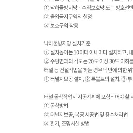
① 낙하물방지망
ᆞ
수직보호망 또는 방호선반
② 출입금지구역의 설정
③ 보호구의 착용
낙하물방지망 설치기준
① 설치높이는
10
미터 이내마다 설치하고
,
내
② 수평면과의 각도는
20
도 이상
30
도 이하를
터널 등 건설작업을 하는 경우 낙반에 의한 
① 터널지보공 설치
,
② 록볼트의 설치
,
③ 부
터널 굴착작업시 시공계획에 포함되어야 할 
① 굴착방법
② 터널지보공
,
복공 시공법 및 용수처리법
③ 환기
,
조명시설 방법