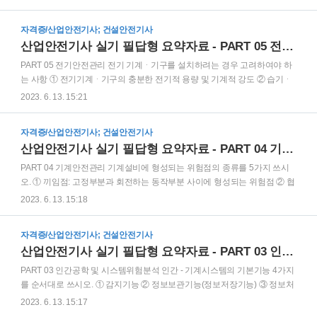
차아염소산, 아염소산, 염소산(염소산칼륨), 과염소산 - 브롬산, 요오드산, 질
산(질산나트륨) - 과산화수소 - 과망간산, 중크롬산 (3) 물반응성 물질 및 인
자격증/산업안전기사; 건설안전기사
화성 고체 - 리튬, 칼륨, 나트륨, 알킬알루미늄, 알킬리튬 - 황, 황린, 황화인,
산업안전기사 실기 필답형 요약자료 - PART 05 전기안전관리
적린 - 마그네슘 분말 - 셀룰로이드류 (4) 인화성 액체 - 에틸에테르, 메틸에틸
케톤, 메틸알코올, 에틸알코올 - 아세트산, 아세트알데히드, 아세톤 - 노르말
PART 05 전기안전관리 전기 기계ᆞ기구를 설치하려는 경우 고려하여야 하
헥산, 산화프로필렌, 크실렌 - 이황화탄소, 하이드라진 - 등유, ..
는 사항 ① 전기기계ᆞ기구의 충분한 전기적 용량 및 기계적 강도 ② 습기ᆞ
분진 등 사용장소의 주위환경 ③ 전기적ᆞ기계적 방호수단의 적정성 전로 등
2023. 6. 13. 15:21
의 충전부분에 접촉하거나 접근함으로써 감전 위험이 있는 충전부분에 대하
여 감전을 방지하기 위한 방법(직접 접촉으로 인한 감전 방지조치) ① 충전부
자격증/산업안전기사; 건설안전기사
가 노출되지 아니하도록 폐쇄형 외함이 있는 구조로 할 것 ② 충분한 절연효
산업안전기사 실기 필답형 요약자료 - PART 04 기계안전관리
과가 있는 방호망 또는 절연덮개를 설치할 것 ③ 충전부는 내구성이 있는 절
연물로 완전히 덮어 감쌀 것 ④ 발전소ᆞ변전소 및 개폐소 등 구획되어 있는
PART 04 기계안전관리 기계설비에 형성되는 위험점의 종류를 5가지 쓰시
장소로서 관계 근로자가 아닌 사람의 출입이 금지되는 장소에 충전부를 설
오. ① 끼임점: 고정부분과 회전하는 동작부분 사이에 형성되는 위험점 ② 협
치하고, 위험표시 등의 방법으로 방호를 강화할 것 ⑤ 전주..
착점: 왕복운동 부분과 고정부분 사이에서 형성되는 위험점 ③ 절단점: 회전
2023. 6. 13. 15:18
하는 운동부 자체, 운동하는 기계부분 자체의 위험점 ④ 회전말림점: 회전하
는 물체에 작업복, 머리카락 등이 말려 들어가는 위험점 ⑤ 물림점: 회전하는
자격증/산업안전기사; 건설안전기사
2개의 회전체에 물려 들어가는 위험점 ⑥ 접선물림점: 회전하는 부분의 접선
산업안전기사 실기 필답형 요약자료 - PART 03 인간공학 및 시스템위험분석
방향으로 물려 들어가는 위험점 산업안전보건법상 유해ㆍ위험한 기계ㆍ기
구의 방호조치에 대한 근로자의 준수사항 ① 방호조치를 해체하려는 경우:
PART 03 인간공학 및 시스템위험분석 인간 - 기계시스템의 기본기능 4가지
사업주의 허가를 받아 해체할 것 ② 방호조치 해체사유가 소멸된 경우: 지체
를 순서대로 쓰시오. ① 감지기능 ② 정보보관기능(정보저장기능) ③ 정보처
없이 원상으로 회복시킬 것 ③ 방호조치의 기능이 상실된..
리 및 의사결정기능 ④ 행동기능 인간 - 기계시스템의 유형 3가지를 쓰시오.
2023. 6. 13. 15:17
① 수동체계 ② 반자동체계(기계화체계) ③ 자동체계 인간실수에 대한 스웨