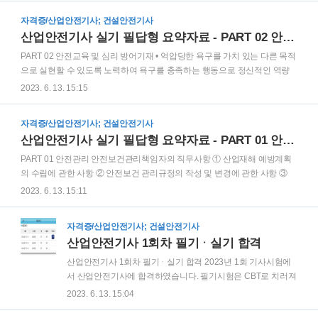
인의 심리적 분류를 5가지 쓰시오. ① 실행오류(Commission Error) ② 생략
자격증/산업안전기사; 건설안전기사
오류(Omission Error) ③ 순서오류(Sequential Error) ④ 시간오류(Time
산업안전기사 실기 필답형 요약자료 - PART 02 안전교육 및 심리
Error) ⑤ 과잉행동오류(Extraneous Error) 휴먼에러 원인의 레벨적 분류 ①
1차 에러(primary error) ② 2차 에러(secondary error) ③ command error 재
PART 02 안전교육 및 심리 방어기재 • 억압당한 욕구를 가치 있는 다른 목적
해예방을 위한 Foo..
으로 실현할 수 있도록 노력하여 욕구를 충족하는 행동으로 정신적인 역량
의 전환을 의미하는 것 → (승화) • 억압된 욕구나 감정이 나타나지 않도록 그
2023. 6. 13. 15:15
것과 정반대의 행동을 하는 것 → (반동형성) • 어떤 대상이나 사람에 대한 충
돌이나 감정을 덜 위협적인 대상이나 사람에게 돌려서 표현하는 것 → (치환
자격증/산업안전기사; 건설안전기사
(전위)) • 자신의 무능과 결함에 의하여 생긴 긴장이나 열등감을 해소시키기
산업안전기사 실기 필답형 요약자료 - PART 01 안전관리
위하여 장점 같은 것으로 그 결함을 보충하려는 행동 → (보상) • 자기의 것이
사실은 아님에도 불구하고 자기의 것이나 된 듯이 행동을 하여 승인을 얻고
PART 01 안전관리 안전보건관리책임자의 직무사항 ① 산업재해 예방계획
자 하는 것 → (동일화) • 자신의 약점이나 실패를 그럴듯한 이유를 들어 남의
의 수립에 관한 사항 ② 안전보건 관리규정의 작성 및 변경에 관한 사항 ③
비난을 받지 않도록 하..
근로자의 안전ㆍ보건교육에 관한 사항 ④ 작업환경 측정 등 작업환경의 점
2023. 6. 13. 15:11
검 및 개선에 관한 사항 ⑤ 근로자의 건강진단 등 건강관리에 관한 사항 ⑥
산업재해의 원인조사 및 재발방지 대책 수립에 관한 사항 ⑦ 산업재해에 관
자격증/산업안전기사; 건설안전기사
한 통계의 기록 및 유지에 관한 사항 ⑧ 안전장치 및 보호구 구입시 적격품
산업안전기사 1회차 필기ᆞ실기 합격
여부 확인에 관한 사항 ⑨ 위험성평가의 실시에 관한 사항 ⑩ 근로자의 위험
또는 건강장해의 방지에 관한 사항 산업안전보건위원회의 심의ᆞ의결사항 /
산업안전기사 1회차 필기ᆞ실기 합격 2023년 1회 기사시험에
노사협의체 심의ᆞ의결사항 ① 산업재해 예방계획의 수립에 관한 사항 ② 안
서 산업안전기사에 합격하였습니다. 필기시험은 CBT로 치러져
전보건 관리규정의 작성 및 변경에 관한 사항 ③ 근로자의..
시험일자가 다르기 때문에 산업안전기사와 건설안전기사 2개
2023. 6. 13. 15:04
의 시험에 응시하였고, 모두 합격했습니다. 실기시험은 기사시