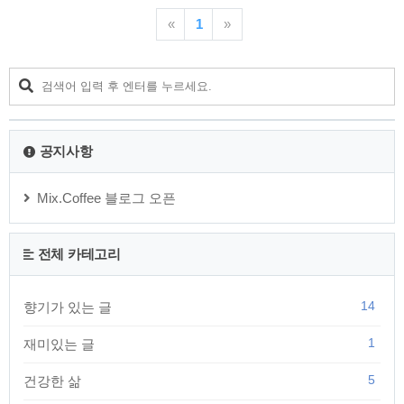
험 일자가 모두 동일해서 산업안전기사 시험에 응시하였고 실
기도 무난하게 합격했습니다. 시험도 중독이 되는 것 같습니다.
«
1
»
직장생활하며, 업무와 아무런 관계도 없는 자격증을 되는대로
응시하여 취득을 하고 있습니다. 다음은 시험 준비 및 공부 과정
입니다. 1. 필기시험 올 1월부터 준비해서 강의만 계속 들었습니
다. 구민사 교재로 최윤정 선생님이 카페에서 무료로 제공하는
강의를 반복 수강했고, 지겨우리만큼 수강한 결과 20분만에 시
험 치고 모니터에 “합격” 문구 나오는 것을 확인..
공지사항
Mix.Coffee 블로그 오픈
전체 카테고리
14
향기가 있는 글
1
재미있는 글
5
건강한 삶