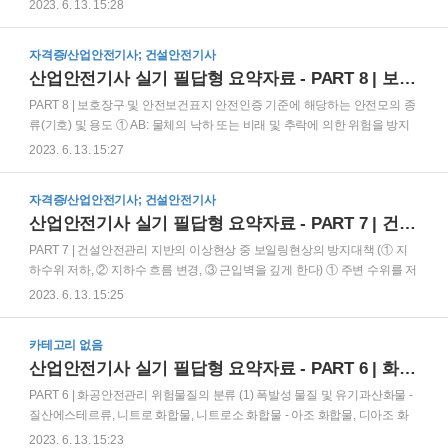
정신적 스트레스 등을 줄일 수 있는 쾌적한 작업환경의 조성 및 근로조건개
2023. 6. 13. 15:28
선 ③ 산업안전보건법과 산업안전보건법에 따른 명령으로 정하는 산업재해
예방을 위한 기준 이행 산업안전보건법상 사업주가 상시 사용하는 근로자의
자격증/산업안전기사; 건설안전기사
건강관리를 위하여 실시해야 하는 건강진단 종류 ① 일반건강진단 ② 특수
산업안전기사 실기 필답형 요약자료 - PART 8 | 보호장구 및 안전보건표지
건강진단 ③ 수시건강진단 ④ 임시건강진단 ⑤ 배치 전 건강진단 위험성평
가 절차(순서대로) ① 평가대상의 선정 등 사전준비 ② 근로자의 작업과 관계
PART 8 | 보호장구 및 안전보건표지 안전인증 기준에 해당하는 안전모의 종
되는 유해ᆞ위험요인의 파악 ③ 파악된 유해ᆞ위험요인별 위험성의 추정 ④
류(기호) 및 용도 ① AB: 물체의 낙하 또는 비래 및 추락에 의한 위험을 방지
추정한 위험성이 허용 가능한 위험성인지 여부의 결정 ⑤ 위험성 감..
또는 경감시키기 위한 것 ② AE: 물체의 낙하 또는 비래에 의한 위험을 방지
2023. 6. 13. 15:27
또는 경감하고, 머리부위 감전에 의한 위험을 방지하기 위한 것 ③ ABE: 물
체의 낙하 또는 비래 및 추락에 의한 위험을 방지 또는 경감하고, 머리부위
자격증/산업안전기사; 건설안전기사
감전에 의한 위험을 방지하기 위한 것 안전인증 대상 안전모의 시험성능 항
산업안전기사 실기 필답형 요약자료 - PART 7 | 건설안전관리
목 항 목 시 험 성 능 기 준 내관통성 AE, ABE종 안전모는 관통거리가 9.5㎜
이하이고, AB종 안전모는 관통거리가 11.1㎜ 이하이어야 한다. 충격흡수성
PART 7 | 건설안전관리 지반의 이상현상 중 보일링현상의 방지대책 (① 지
최고전달충격력이 4,450N을 초과해서는 안 되며, 모체와 착장체의 기능이
하수위 저하, ② 지하수 흐름 변경, ③ 근입벽을 깊게 한다) ① 주변 수위를 저
상실되지 않아..
하시킨다. ② 차수성이 높은 흙막이벽을 설치한다. ③ 흙막이벽 상단부에 버
2023. 6. 13. 15:25
팀대를 보강한다. ④ 흙막이벽 선단에 코어 및 필터층을 설치한다. ⑤ 흙막이
벽 근입도를 증가하여 동수구배를 저하시킨다. ⑥ 흙막이벽 주위에서 배수
카테고리 없음
시설을 통해 수두차를 작게 한다. ⑦ 약액주입에 의해 지수벽 또는 지수층을
산업안전기사 실기 필답형 요약자료 - PART 6 | 화공안전관리
설치하여 침투류의 발생을 방지한다. 지반의 이상현상 중 히빙현상의 발생
원인 3가지를 쓰고, 방지대책을 4가지 쓰시오. (1) 원인 ① 지표면의 하중 증
PART 6 | 화공안전관리 위험물질의 분류 (1) 폭발성 물질 및 유기과산화물 -
가 ② 흙막이벽체의 근입장 부족 ③ 연약지반 및 하부지반의 강성부족 ④ 흙
질산에스테르류, 니트로 화합물, 니트로소 화합물 - 아조 화합물, 디아조 화
막이벽 뒤쪽 흙의 중량이 굴착부 바닥의..
합물 - 하이드라진 유도체 - 유기과산화물 (2) 산화성 액체 및 산화성 고체 -
2023. 6. 13. 15:23