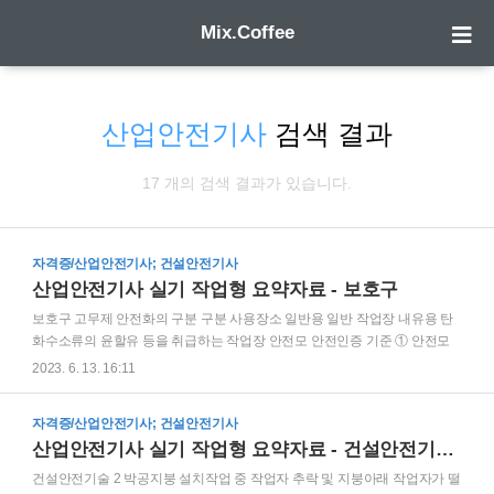
Mix.Coffee
산업안전기사
검색 결과
17 개의 검색 결과가 있습니다.
자격증/산업안전기사; 건설안전기사
산업안전기사 실기 작업형 요약자료 - 보호구
보호구 고무제 안전화의 구분 구분 사용장소 일반용 일반 작업장 내유용 탄
화수소류의 윤할유 등을 취급하는 작업장 안전모 안전인증 기준 ① 안전모
의 모체, 착장체 및 충격흡수재를 포함한 질량은 400g을 초과하지 않을 것
2023. 6. 13. 16:11
② 물체의 낙하 또는 비래에 의한 위험을 방지 또는 경감하고, 머리 부위 감
전에 의한 위험을 방지하기 위한 안전모의 기호: AE형 ③ 내전압성이란
자격증/산업안전기사; 건설안전기사
7,000V 이하의 전압을 견디는 것을 말한다. 안전인증 기준에 해당하는 안전
산업안전기사 실기 작업형 요약자료 - 건설안전기술 2
모의 종류(기호) 및 용도 ① AB: 물체의 낙하 또는 비래 및 추락에 의한 위험
을 방지 또는 경감시키기 위한 것 ② AE: 물체의 낙하 또는 비래에 의한 위험
건설안전기술 2 박공지붕 설치작업 중 작업자 추락 및 지붕아래 작업자가 떨