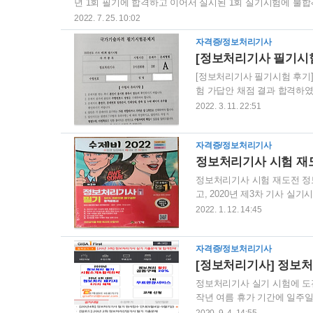
년 1회 필기에 합격하고 이어서 실시된 1회 실기시험에 불합
과 무난히 합격할 것으로 예상됩니다. 아래에서 정보처리기사
2022. 7. 25. 10:02
니다. 참고로 저는 비전공자 문과생이며, 기술관련 자격증을 
자격증/정보처리기사
험이 있습니다. 따라서, 감히 생각건대, 저 만의 공부방법 및
[정보처리기사 필기시험
[정보처리기사 필기시험 후기]
험 가답안 채점 결과 합격하였
에 2년이 훌쩍 넘어서 다시 
2022. 3. 11. 22:51
제기준이 변경되어 처음부터 
공부를 하려고 했는데, 실제로
자격증/정보처리기사
본서를 1회독 했고, 기출문제
과목 데이터베이스 구축은 모두
정보처리기사 시험 재
정보처리기사 시험 재도전 정보
고, 2020년 제3차 기사 
멋모르고 비전공자가 호기롭게 
2022. 1. 12. 14:45
고배를 마셨습니다. 기사 시험
른 시험을 준비하느라 더 이상
자격증/정보처리기사
도 대폭 변경되어 처음부터 다
가 ‘시나공’과 ‘수제비’ 2종의
[정보처리기사] 정보처
정보처리기사 실기 시험에 도전
작년 여름 휴가 기간에 일주일
1주일 공부해서 필기 합격 이