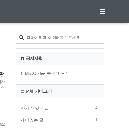
티스토리툴바
공지사항
Mix.Coffee 블로그 오픈
현황
격자
 관
전체 카테고리
 그
하며
14
향기가 있는 글
보처
1
재미있는 글
22