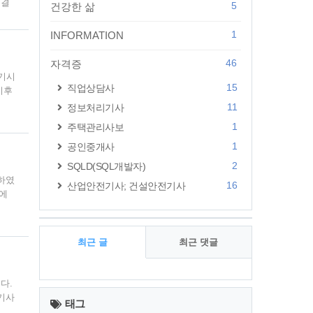
 결
5
건강한 삶
겠습
 경
1
INFORMATION
..
46
자격증
필기시
15
직업상담사
이후
에 출
11
정보처리기사
히
1
주택관리사보
 기
1
제3
공인중개사
2
SQLD(SQL개발자)
하였
16
산업안전기사; 건설안전기사
시에
에서
 다
유형
최근 글
최근 댓글
보다
최
다.
근
기사
태그
 제