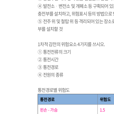
④ 발전소
ᆞ
변전소 및 개폐소 등 구획되어 
충전부를 설치하고
,
위험표시 등의 방법으로 
⑤ 전주 위 및 철탑 위 등 격리되어 있는 장
부를 설치할 것
1
차적 감전의 위험요소
4
가지를 쓰시오
.
① 통전전류의 크기
② 통전시간
③ 통전경로
④ 전원의 종류
통전경로별 위험도
통전경로
위험도
왼손
-
가슴
1.5