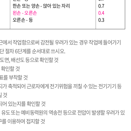
한손 또는 양손
-
앉아 있는 자리
0.7
왼손
-
오른손
0.4
오른손
-
등
0.3
부근에서 작업함으로써 감전될 우려가 있는 경우 작업에 들어가기
단 절차
6
단계를 순서대로 쓰시오
.
 도면
,
배선도 등으로 확인할 것
 확인할 것
표를 부착할 것
지가 축적되어 근로자에게 전기위험을 끼칠 수 있는 전기기기 등
 것
되어 있는지를 확인할 것
,
유도 또는 예비동력원의 역송전 등으로 전압이 발생할 우려가 있
구를 이용하여 접지할 것