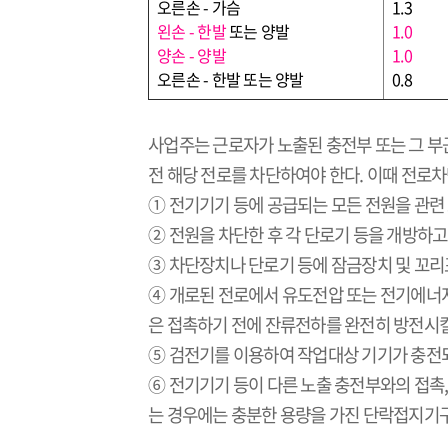
오른손
-
가슴
1.3
왼손
-
한발
또는 양발
1.0
양손
-
양발
1.0
오른손
-
한발 또는 양발
0.8
사업주는 근로자가 노출된 충전부 또는 그 
전 해당 전로를 차단하여야 한다
.
이때 전로차
① 전기기기 등에 공급되는 모든 전원을 관련
② 전원을 차단한 후 각 단로기 등을 개방하고
③ 차단장치나 단로기 등에 잠금장치 및 꼬리
④ 개로된 전로에서 유도전압 또는 전기에너
은 접촉하기 전에 잔류전하를 완전히 방전시킬
⑤ 검전기를 이용하여 작업대상 기기가 충전
⑥ 전기기기 등이 다른 노출 충전부와의 접촉
는 경우에는 충분한 용량을 가진 단락접지기