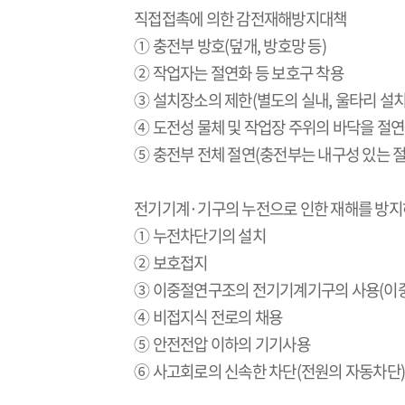
직접접촉에 의한 감전재해방지대책
① 충전부 방호
(
덮개
,
방호망 등
)
② 작업자는 절연화 등 보호구 착용
③ 설치장소의 제한
(
별도의 실내
,
울타리 설치
④ 도전성 물체 및 작업장 주위의 바닥을 절
⑤ 충전부 전체 절연
(
충전부는 내구성 있는 
전기기계·기구의 누전으로 인한 재해를 방지
① 누전차단기의 설치
② 보호접지
③ 이중절연구조의 전기기계기구의 사용
(
이
④ 비접지식 전로의 채용
⑤ 안전전압 이하의 기기사용
⑥ 사고회로의 신속한 차단
(
전원의 자동차단
)