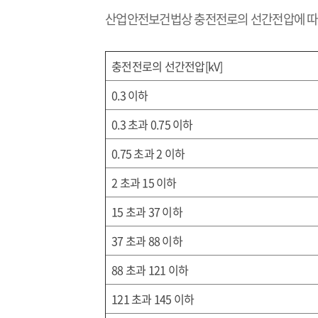
산업안전보건법상 충전전로의 선간전압에 
충전전로의 선간전압
[kV]
0.3
이하
0.3
초과
0.75
이하
0.75
초과
2
이하
2
초과
15
이하
15
초과
37
이하
37
초과
88
이하
88
초과
121
이하
121
초과
145
이하