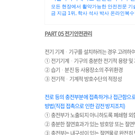
모든 현장에서 활약가능한 안전전문 기술
금 지급 1위, 학사 석사 박사 온라인복
PART 05
전기안전관리
전기 기계
ᆞ
기구를 설치하려는 경우 고려하여
① 전기기계
ᆞ
기구의 충분한 전기적 용량 및
② 습기
ᆞ분진 등 사용장소의 주위환경
③ 전기적
ᆞ기계적 방호수단의 적정성
전로 등의 충전부분에 접촉하거나 접근함으로
방법(직접 접촉으로 인한 감전 방지조치)
① 충전부가 노출되지 아니하도록 폐쇄형 외함
② 충분한 절연효과가 있는 방호망 또는 절연
③ 충전부는 내구성이 있는 절연물로 완전히 