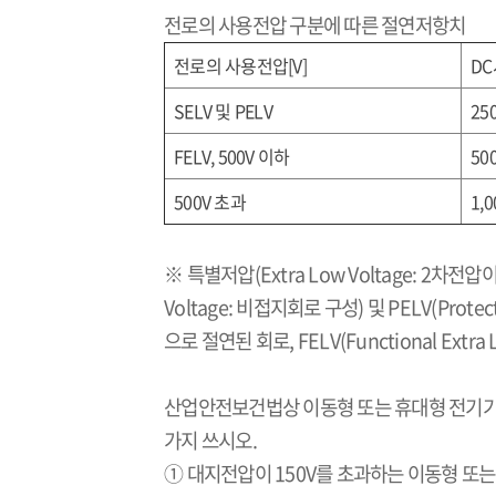
전로의 사용전압 구분에 따른 절연저항치
전로의 사용전압
[V]
DC
SELV
및
PELV
25
FELV, 500V
이하
50
500V
초과
1,0
※ 특별저압
(Extra Low Voltage: 2
차전압
Voltage:
비접지회로 구성
)
및
PELV(Protect
으로 절연된 회로
, FELV(Functional Extra 
산업안전보건법상 이동형 또는 휴대형 전기
가지 쓰시오
.
① 대지전압이
150V
를 초과하는 이동형 또는