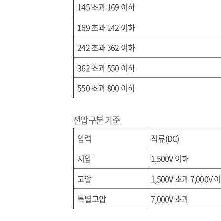
145
초과
169
이하
169
초과
242
이하
242
초과
362
이하
362
초과
550
이하
550
초과
800
이하
전압구분 기준
압력
직류
(DC)
저압
1,500V
이하
고압
1,500V
초과
7,000V
이
특별고압
7,000V
초과