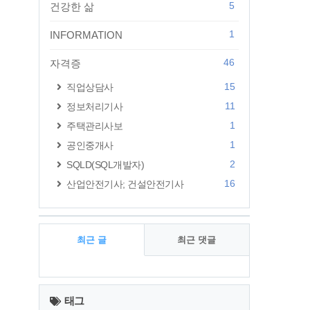
5
건강한 삶
1
INFORMATION
46
자격증
15
직업상담사
11
정보처리기사
1
주택관리사보
1
공인중개사
2
SQLD(SQL개발자)
16
산업안전기사; 건설안전기사
최근 글
최근 댓글
최
근
태그