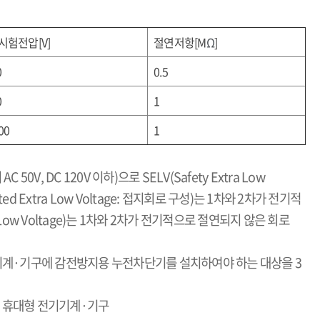
시험전압
[V]
절연저항
[M
Ω
]
0
0.5
0
1
00
1
이
AC 50V, DC 120V
이하
)
으로
SELV(Safety Extra Low
ed Extra Low Voltage:
접지회로 구성
)
는
1
차와
2
차가 전기적
Low Voltage)
는
1
차와
2
차가 전기적으로 절연되지 않은 회로
기계
·
기구에 감전방지용 누전차단기를 설치하여야 하는 대상을
3
 휴대형 전기기계
·
기구