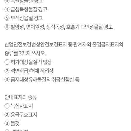
③ 폭발성물질 경고
④ 급성독성물질 경고
⑤ 부식성물질 경고
⑥ 발암성
,
변이원성
,
생식독성
,
호흡기 과민성물질 경고
산업안전보건법상안전보건표지 중 관계자외 출입금지표지의
종류를
3
가지 쓰시오
.
① 허가대상물질 작업장
② 석면취급
/
해체 작업장
③ 금지대상유해물질의 취급실험실 등
안내표지의 종류
① 녹십자표지
② 응급구호표지
③ 들것