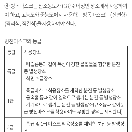
④ 방독마스크는 산소농도가
(18)%
이상인 장소에서 사용하여
야 하고
,
고농도와 중농도에서 사용하는 방독마스크는
(
전면형
)
(
격리식
,
직결식
)
을 사용하여야 한다
.
방진마스크의 등급
등급
사용장소
․
베릴륨등과 같이 독성이 강한 물질들을 함유한 분진
특급
등 발생장소
․
석면 취급장소
․
특급마스크 착용장소를 제외한 분진 등 발생장소
․
금속흄 등과 같이 열적으로 생기는 분진 등 발생장소
1
급
․
기계적으로 생기는 분진 등 발생장소
(
규소등과 같이
2
급 방진마스크를 착용하여도 무방한 경우는 제외한다
)
․
특급 및
1
급 마스크 착용장소를 제외한 분진 등 발생장
2
급
소