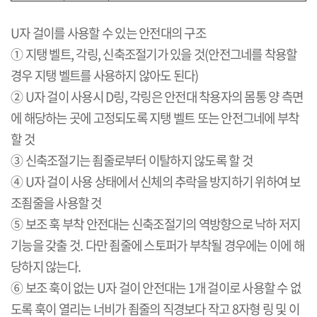
U
자 걸이를 사용할 수 있는 안전대의 구조
① 지탱 벨트
,
각링
,
신축조절기가 있을 것
(
안전그네를 착용할
경우 지탱 벨트를 사용하지 않아도 된다
)
②
U
자 걸이 사용시
D
링
,
각링은 안전대 착용자의 몸통 양 측면
에 해당하는 곳에 고정되도록 지탱 벨트 또는 안전그네에 부착
할 것
③ 신축조절기는 죔줄로부터 이탈하지 않도록 할 것
④
U
자 걸이 사용 상태에서 신체의 추락을 방지하기 위하여 보
조죔줄을 사용할 것
⑤ 보조 훅 부착 안전대는 신축조절기의 역방향으로 낙하 저지
기능을 갖출 것
.
다만 죔줄에 스토퍼가 부착될 경우에는 이에 해
당하지 않는다
.
⑥ 보조 훅이 없는
U
자 걸이 안전대는
1
개 걸이로 사용할 수 없
도록 훅이 열리는 너비가 죔줄의 직경보다 작고
8
자형 링 및 이