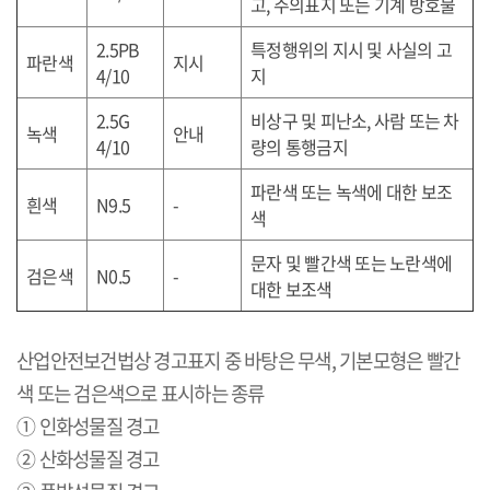
고
,
주의표지 또는 기계 방호물
2.5PB
특정행위의 지시 및 사실의 고
파란색
지시
4/10
지
2.5G
비상구 및 피난소
,
사람 또는 차
녹색
안내
4/10
량의 통행금지
파란색 또는 녹색에 대한 보조
흰색
N9.5
-
색
문자 및 빨간색 또는 노란색에
검은색
N0.5
-
대한 보조색
산업안전보건법상 경고표지 중 바탕은 무색
,
기본모형은 빨간
색 또는 검은색으로 표시하는 종류
① 인화성물질 경고
② 산화성물질 경고