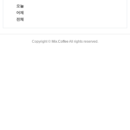
오늘
어제
전체
TistoryWhaleSkin3.4
Copyright ©
Mix.Coffee
All rights reserved.