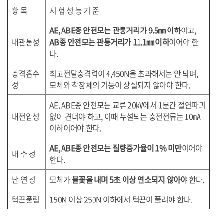
항 목
시 험 성 능 기 준
AE, ABE
종 안전모는 관통거리가
9.5
㎜ 이하
이고
,
내관통성
AB
종 안전모는 관통거리가
11.1
㎜ 이하
이어야 한
다
.
충격흡수
최고전달충격력이
4,450N
을 초과해서는 안 되며
,
성
모체와 착장체의 기능이 상실되지 않아야 한다
.
AE, ABE
종 안전모는 교류
20
㎸에서
1
분간 절연파괴
내전압성
없이 견뎌야 하고
,
이때 누설되는 충전전류는
10
㎃
이하이어야 한다
.
AE, ABE
종 안전모는 질량증가율이
1%
미만
이어야
내 수 성
한다
.
난 연 성
모체가
불꽃을 내며
5
초 이상 연소되지 않아야
한다
.
턱끈풀림
150N
이상
250N
이하에서 턱끈이 풀려야 한다
.