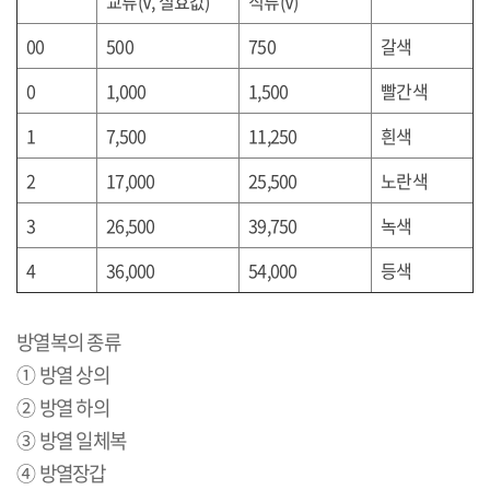
교류
(V,
실효값
)
직류
(V)
00
500
750
갈색
0
1,000
1,500
빨간색
1
7,500
11,250
흰색
2
17,000
25,500
노란색
3
26,500
39,750
녹색
4
36,000
54,000
등색
방열복의 종류
① 방열 상의
② 방열 하의
③ 방열 일체복
④ 방열장갑