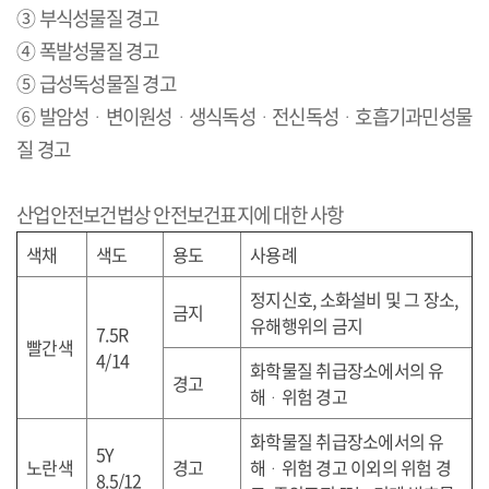
③ 부식성물질 경고
④ 폭발성물질 경고
⑤ 급성독성물질 경고
⑥ 발암성
ᆞ
변이원성
ᆞ
생식독성
ᆞ
전신독성
ᆞ
호흡기과민성물
질 경고
산업안전보건법상 안전보건표지에 대한 사항
색채
색도
용도
사용례
정지신호
,
소화설비 및 그 장소
,
금지
유해행위의 금지
7.5R
빨간색
4/14
화학물질 취급장소에서의 유
경고
해
ᆞ
위험 경고
화학물질 취급장소에서의 유
5Y
노란색
경고
해
ᆞ
위험 경고 이외의 위험 경
8.5/12