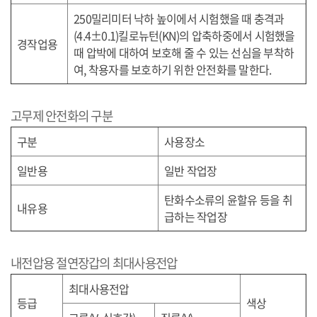
250
밀리미터 낙하 높이에서 시험했을 때 충격과
(4.4
±
0.1)
킬로뉴턴
(KN)
의 압축하중에서 시험했을
경작업용
때 압박에 대하여 보호해 줄 수 있는 선심을 부착하
여
,
착용자를 보호하기 위한 안전화를 말한다
.
고무제 안전화의 구분
구분
사용장소
일반용
일반 작업장
탄화수소류의 윤할유 등을 취
내유용
급하는 작업장
내전압용 절연장갑의 최대사용전압
최대사용전압
등급
색상