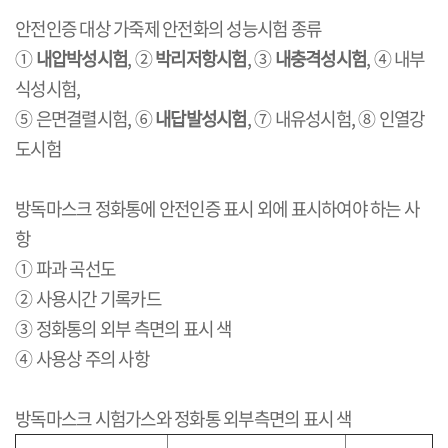
안전인증 대상 가죽제 안전화의 성능시험 종류
①
내압박성시험
,
②
박리저항시험
,
③
내충격성시험
,
④ 내부
식성시험
,
⑤ 은면결렬시험
,
⑥
내답발성시험
,
⑦ 내유성시험
,
⑧ 인열강
도시험
방독마스크 정화통에 안전인증 표시 외에 표시하여야 하는 사
항
① 파과 곡선도
② 사용시간 기록카드
③ 정화통의 외부 측면의 표시 색
④ 사용상 주의 사항
방독마스크 시험가스와 정화통 외부측면의 표시 색