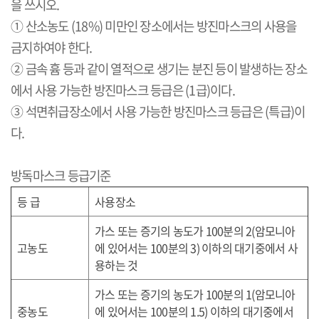
을 쓰시오
.
① 산소농도
(18%)
미만인 장소에서는 방진마스크의 사용을
금지하여야 한다
.
② 금속 흄 등과 같이 열적으로 생기는 분진 등이 발생하는 장소
에서 사용 가능한 방진마스크 등급은
(1
급
)
이다
.
③ 석면취급장소에서 사용 가능한 방진마스크 등급은
(
특급
)
이
다
.
방독마스크 등급기준
등 급
사용장소
가스 또는 증기의 농도가
100
분의
2(
암모니아
고농도
에 있어서는
100
분의
3)
이하의 대기중에서 사
용하는 것
가스 또는 증기의 농도가
100
분의
1(
암모니아
중농도
에 있어서는
100
분의
1.5)
이하의 대기중에서