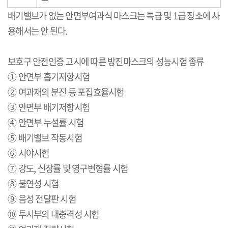
배기밸브가 없는 안면부여과식 마스크는 특급 및
1
급 장소에 사
용해서는 안 된다
.
보호구 안전인증 고시에 따른 방진마스크의 성능시험 종류
① 안면부 흡기저항시험
② 여과재의 분진 등 포집효율시험
③ 안면부 배기저항시험
④ 안면부 누설률 시험
⑤ 배기밸브 작동시험
⑥ 시야시험
⑦ 강도
,
신장률 및 영구변형률 시험
⑧ 불연성 시험
⑨ 음성 전달판 시험
⑩ 투시부의 내충격성 시험