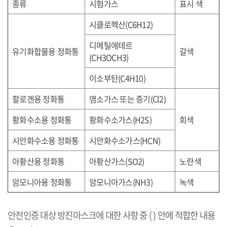
종류
시험가스
표시 색
시클로헥산
(C6H12)
디메틸에테르
유기화합물용 정화통
갈색
(CH3OCH3)
이소부탄
(C4H10)
할로겐용 정화통
염소가스 또는 증기
(Cl2)
황화수소용 정화통
황화수소가스
(H2S)
회색
시안화수소용 정화통
시안화수소가스
(HCN)
아황산용 정화통
아황산가스
(SO2)
노란색
암모니아용 정화통
암모니아가스
(NH3)
녹색
안전인증 대상 방진마스크에 대한 사항 중
( )
안에 적합한 내용