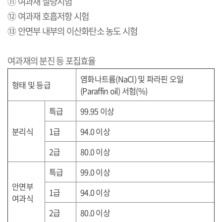
⑪ 여과재 질량시험
⑫ 여과재 호흡저항 시험
⑬ 안면부 내부의 이산화탄소 농도 시험
여과재의 분진 등 포집효율
염화나트륨
(NaCl)
및 파라핀 오일
형태 및 등급
(Paraffin oil)
서험
(%)
특급
99.95
이상
분리식
1
급
94.0
이상
2
급
80.0
이상
특급
99.0
이상
안면부
1
급
94.0
이상
여과식
2
급
80.0
이상