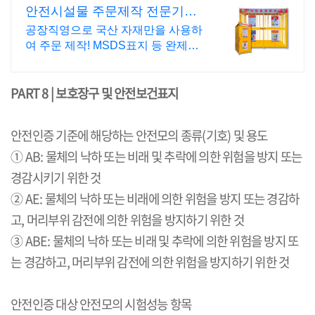
안전시설물 주문제작 전문기업
합리적인 가격
공장직영으로 국산 자재만을 사용하
여 주문 제작! MSDS표지 등 완제품
으로 출고!
PART 8 |
보호장구 및 안전보건표지
안전인증 기준에 해당하는 안전모의 종류
(
기호
)
및 용도
①
AB:
물체의 낙하 또는 비래 및 추락에 의한 위험을 방지 또는
경감시키기 위한 것
②
AE:
물체의 낙하 또는 비래에 의한 위험을 방지 또는 경감하
고
,
머리부위 감전에 의한 위험을 방지하기 위한 것
③
ABE:
물체의 낙하 또는 비래 및 추락에 의한 위험을 방지 또
는 경감하고
,
머리부위 감전에 의한 위험을 방지하기 위한 것
안전인증 대상 안전모의 시험성능 항목