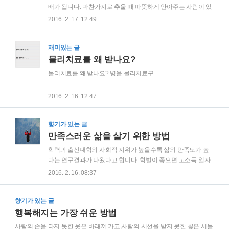
습니다. 그래도 나름 건실한 기업에 취직을 하고 한 달에 100만
배가 됩니다. 마찬가지로 추울 때 따뜻하게 안아주는 사람이 있
원의 몇배가 넘는 월급을 받게 됐지만 후배는 전혀 기뻐하지 않
다면 아무리 매서운 추위라도 쉽게 이겨낼 수 있습니다. 우리 주
2016. 2. 17. 12:49
았습니다. 꿈을 버리고 원치않는 일을 선택해서 얻은 수입이라
변에는 힘들 때 함께 해주는 사람과 추울 때 따뜻하게 안아주는
그런지 돈의 소중함을 모르고 흥청망청 탕..
사람들이 많이 있습니다. 그러나 정작 우리는 그 사람들의 고마
움에 대해 잘 알지 못하고 지나치곤 합니다. 즐거울 때 함께 해
재미있는 글
주는 사람보다 어렵고 힘들 때 큰 힘이 되어주고 함께 해 주는
물리치료를 왜 받나요?
사람이 더 고마운 법인데, 우리는 이런 것들을 당연한 것처럼 여
물리치료를 왜 받나요? 병을 물리치료구... ...
기고 그냥 흘려 보냅니다. 오늘은 여러분들의 주위에 있는 이런
고마운 분들에게 감사의 마음을 표시해 보시기 바랍니다. 부모
2016. 2. 16. 12:47
님일 수도 있고 가족일 수도 있는 내가 힘들 때 나에게 큰 힘과
위로가 되어 준 그런 분들을..
향기가 있는 글
만족스러운 삶을 살기 위한 방법
학력과 출신대학의 사회적 지위가 높을수록 삶의 만족도가 높
다는 연구결과가 나왔다고 합니다. 학벌이 좋으면 고소득 일자
리를 얻을 가능성이 높고 이로 인해 삶의 만족도가 높을 것으로
2016. 2. 16. 08:37
생각되지만, 실제로는 소득의 문제가 아니고 학벌이 좋으면 자
존감이 높아져서 이에 따른 자기 만족도가 향상되는 것이라고
향기가 있는 글
합니다. 즉, 학력이 아닌 자존감이 만족스러운 삶을 살기 위한
필수 요소임을 알 수 있습니다. 학력이나 출신대학의 사회적 지
행복해지는 가장 쉬운 방법
위는 자존감을 높이기 위한 하나의 수단에 불과할 뿐입니다. 학
사람의 손을 타지 못한 옷은 바래져 가고,사람의 시선을 받지 못한 꽃은 시들