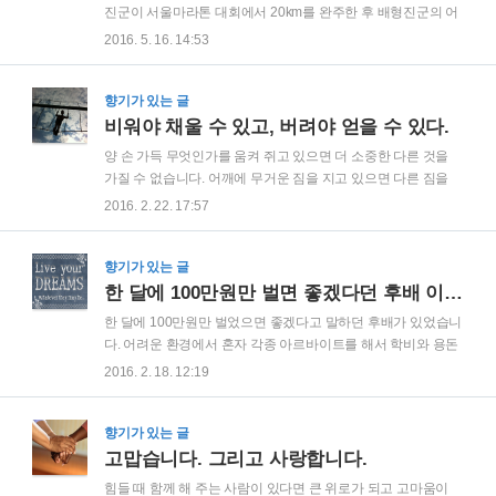
처음에는 이해가 되지 않습니다. 하지만 무거운 돌을 가지고 강
진군이 서울마라톤 대회에서 20km를 완주한 후 배형진군의 어
을 건넌 사람은 그 무거운 돌로 인해 급류에 휩쓸리지 않고 무사
머니가 물었습니다. "앞으로 마라톤 어떻게 할거야?" 배형진군
2016. 5. 16. 14:53
히 강을 건널 수 있는 반면, 그렇지 않은 사람은 강물에 휩쓸려
이 대답했습니다. "재미있게, 신나게, 행복하게!" 단순하지만 명
떠내려 가 버린다고 합니다. 이..
쾌한 해답입니다. 우리에게 이런 질문을 했다면 우리는 좀 더 복
잡한 답변을 했을 것입니다. 매일 운동을 몇 시간 하고, 어디 마
향기가 있는 글
라톤 대회부터 시작을 해서 일년에 풀 코스를 몇 번 완주하겠다
비워야 채울 수 있고, 버려야 얻을 수 있다.
든지 하는 거창한 계획을 쏟아 냈을 것입니다. 이런 끔찍한 계획
양 손 가득 무엇인가를 움켜 쥐고 있으면 더 소중한 다른 것을
을 입 밖으로 내뱉는 순간 즐겁고 재미있어야 할 운동이 끔찍한
가질 수 없습니다. 어깨에 무거운 짐을 지고 있으면 다른 짐을
스트레스로 다가오게 됩니다. 그 자체로 즐거운 운동이어야 할
짊어질 수 없습니다. 무엇인가를 채우기 위해서는 먼저 비워야
2016. 2. 22. 17:57
마라톤이 나를 얽어 매고 구속하게 되면서 더 이상 즐거운 운동
하며, 얻고자 하는 것이 있다면 먼저 버려야 할 것이 있습니다.
이 아닌 고통으로 변해 버리는..
새로운 도전을 하기 위해서는 안정되고 편안한 현재를 포기해
야 합니다. 우리는 비우지도 버리지도 아무것도 포기하지 않으
향기가 있는 글
면서 더 많은 것을 얻으려고만 합니다.그래서 우리는 매번 아무
한 달에 100만원만 벌면 좋겠다던 후배 이야기
것도 얻지 못합니다. 꽃이 아름답다고 해서 지지 않고 계속 피어
한 달에 100만원만 벌었으면 좋겠다고 말하던 후배가 있었습니
만 있다면 열매를 맺을 수 없습니다. 나무는 꽃을 버려야만 열매
다. 어려운 환경에서 혼자 각종 아르바이트를 해서 학비와 용돈
를 맺을 수 있습니다. 우리는 현실에 안주하고 새로운 도전을 꺼
을 충당해야 했던 후배는 대학을 졸업하고도 준비하던 시험에
2016. 2. 18. 12:19
려 합니다.하지만 현실에 만족하고 더 큰 목표를 세우지 않는다
번번히 실패하여 깊은 좌절에 빠져 있었습니다.이런 후배에게
면 우리는 발전 없이 계속 현재의 삶..
있어서 한달에 100만원이라는 금액은 돈 걱정 없이 공부에만
전념하기에 충분한 금액이었고, 이 때문에 이 후배의 소원은 한
향기가 있는 글
달에 100만원말 벌면 좋겠다는 것이었습니다. 생활고에 시달리
고맙습니다. 그리고 사랑합니다.
던 후배는 어쩔 수 없이 꿈을 포기하고 취직을 할 수 밖에 없었
힘들 때 함께 해 주는 사람이 있다면 큰 위로가 되고 고마움이