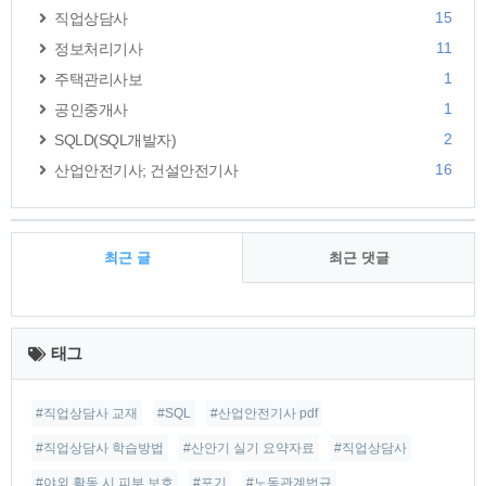
15
직업상담사
11
정보처리기사
1
주택관리사보
1
공인중개사
2
SQLD(SQL개발자)
16
산업안전기사; 건설안전기사
최근 글
최근 댓글
최
근
태그
글
#직업상담사 교재
#SQL
#산업안전기사 pdf
#직업상담사 학습방법
#산안기 실기 요약자료
#직업상담사
#야외 활동 시 피부 보호
#포기
#노동관계법규