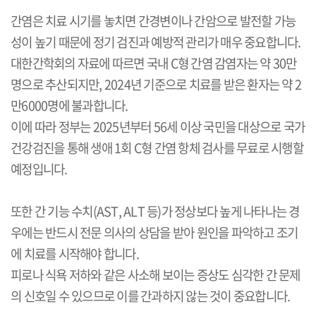
간염은 치료 시기를 놓치면 간경변이나 간암으로 발전할 가능
성이 높기 때문에 정기 검진과 예방적 관리가 매우 중요합니다
.
대한간학회의 자료에 따르면 국내
C
형 간염 감염자는 약
30
만
명으로 추산되지만
, 2024
년 기준으로 치료를 받은 환자는 약
2
만
6000
명에 불과합니다
.
이에 따라 정부는
2025
년부터
56
세 이상 국민을 대상으로 국가
건강검진을 통해 생애
1
회
C
형 간염 항체 검사를 무료로 시행할
예정입니다
.
또한 간 기능 수치
(AST, ALT
등
)
가 정상보다 높게 나타나는 경
우에는 반드시 전문 의사의 상담을 받아 원인을 파악하고 조기
에 치료를 시작해야 합니다
.
피로나 식욕 저하와 같은 사소해 보이는 증상도 심각한 간 문제
의 신호일 수 있으므로 이를 간과하지 않는 것이 중요합니다
.