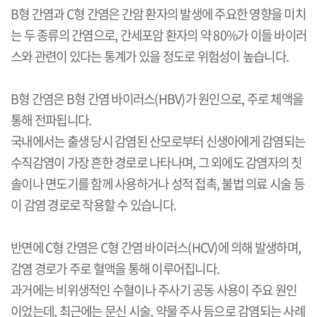
B
형 간염과
C
형 간염은 간암 환자의 발생에 주요한 영향을 미치
는 두 종류의 간염으로
,
간세포암 환자의 약
80%
가 이들 바이러
스와 관련이 있다는 통계가 있을 정도로 위험성이 높습니다
.
B
형 간염은
B
형 간염 바이러스
(HBV)
가 원인으로
,
주로 체액을
통해 전파됩니다
.
국내에서는 출생 당시 감염된 산모로부터 신생아에게 감염되는
수직감염이 가장 흔한 경로로 나타나며
,
그 외에도 감염자의 칫
솔이나 면도기를 함께 사용하거나 성적 접촉
,
불법 의료 시술 등
이 감염 경로로 작용할 수 있습니다
.
반면에
C
형 간염은
C
형 간염 바이러스
(HCV)
에 의해 발생하며
,
감염 경로가 주로 혈액을 통해 이루어집니다
.
과거에는 비위생적인 수혈이나 주사기 공동 사용이 주요 원인
이었는데
,
최근에는 문신 시술
,
약물 주사 등으로 감염되는 사례