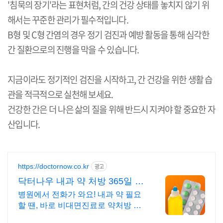
'
침묵의 장기
'
라는 표현처럼
,
간의 건강 상태를 놓치지 않기 위
해서는 꾸준한 관리가 필수적입니다
.
B
형 및
C
형 간염의 경우 정기 검진과 예방 활동을 통해 심각한
간 질환으로의 진행을 막을 수 있습니다
.
지금이라도 정기적인 검진을 시작하고
,
간 건강을 위한 생활 습
관을 적극적으로 실천해 보세요
.
건강한 간은 더 나은 삶의 질을 위해 반드시 지켜야 할 중요한 자
산입니다
.
https://doctornow.co.kr
광고
닥터나우 내과 약 처방 365일 24
시간 진료가능
병원에서 전화가 와요! 내과 약 필요
할 땐, 바로 비대면진료로 약처방 받
으세요