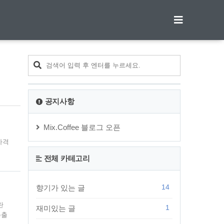
티스토리툴바
공지사항
Mix.Coffee 블로그 오픈
자격
전체 카테고리
하실
14
향기가 있는 글
란
1
재미있는 글
추출