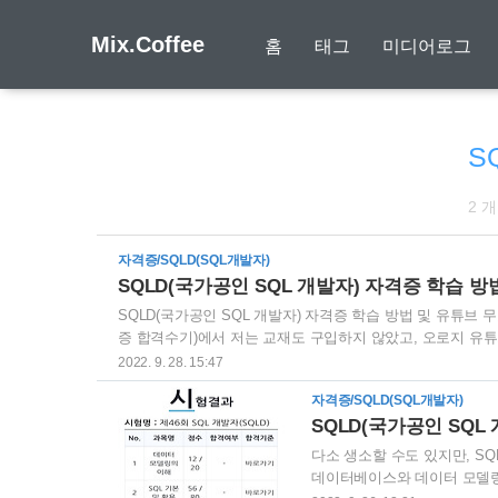
Mix.Coffee
홈
태그
미디어로그
S
2 
자격증/SQLD(SQL개발자)
SQLD(국가공인 SQL 개발자) 자격증 학습 방
SQLD(국가공인 SQL 개발자) 자격증 학습 방법 및 유튜브 무
증 합격수기)에서 저는 교재도 구입하지 않았고, 오로지 유
SQLD 자격 취득을 위해 시청한 유튜브 강의를 소개해 드리
2022. 9. 28. 15:47
것을 추천합니다. 1. 에듀온 특강(유수 교수) 정보처리 실기_데이터베이
자격증/SQLD(SQL개발자)
v=M0Ce3cx_SCA&list=PLimVTOIIZt2aP6msQIw0
SQLD(국가공인 SQL
다소 생소할 수도 있지만, SQLD
데이터베이스와 데이터 모델링