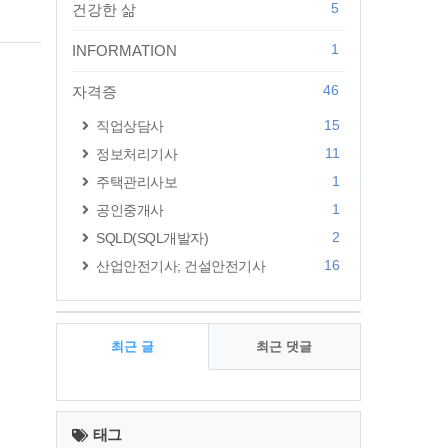
업진흥
5
건강한 삶
 액세
하거
1
INFORMATION
46
자격증
15
직업상담사
11
정보처리기사
1
주택관리사보
1
공인중개사
2
SQLD(SQL개발자)
16
산업안전기사; 건설안전기사
최근 글
최근 댓글
최
근
태그