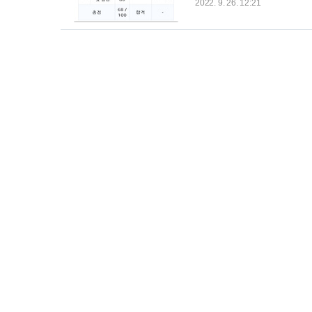
하는데 있어서 정확하고 최적
2022. 9. 26. 12:21
원 주관 시험이며, 국가공인 자격증
스할 수 있는 언어로, 데이터를 정의
나 취소할 수 있고(Transaction