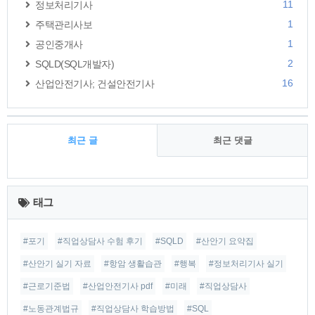
11
정보처리기사
1
주택관리사보
1
공인중개사
2
SQLD(SQL개발자)
16
산업안전기사; 건설안전기사
최근 글
최근 댓글
최
근
태그
글
#포기
#직업상담사 수험 후기
#SQLD
#산안기 요약집
#산안기 실기 자료
#항암 생활습관
#행복
#정보처리기사 실기
#근로기준법
#산업안전기사 pdf
#미래
#직업상담사
#노동관계법규
#직업상담사 학습방법
#SQL