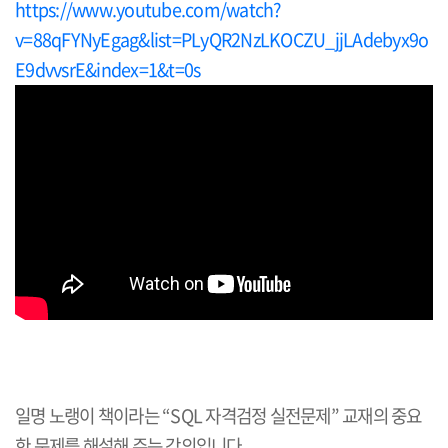
https://www.youtube.com/watch?
v=88qFYNyEgag&list=PLyQR2NzLKOCZU_jjLAdebyx9o
E9dvvsrE&index=1&t=0s
일명 노랭이 책이라는
“SQL
자격검정 실전문제
”
교재의 중요
한 문제를 해설해 주는 강의입니다
.