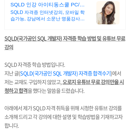
SQLD 인강 아이티동스쿨 PC/스
마트폰 동영상강의!
SQLD 자격증 인터넷강의, 모바일 학
습가능, 강남에서 소문난 명품강사진
1타 강사님의 단기완성 동영상강의!
PC와 스마트폰으로 언제 어디서나
SQLD(
국가공인
SQL
개발자
)
자격증 학습 방법 및 유튜브 무료
학습 가능!
강의
SQLD
자격증 학습 방법입니다
.
지난 글
(
SQLD(
국가공인
SQL
개발자
)
자격증 합격수기
)
에서
저는 교재도 구입하지 않았고
,
오로지 유튜브 무료 강의만을 시
청하고 합격
을 했다는 말씀을 드렸습니다
.
아래에서 제가
SQLD
자격 취득을 위해 시청한 유튜브 강의를
소개해 드리고 각 강의에 대한 설명 및 학습방법을 기재하고자
합니다
.