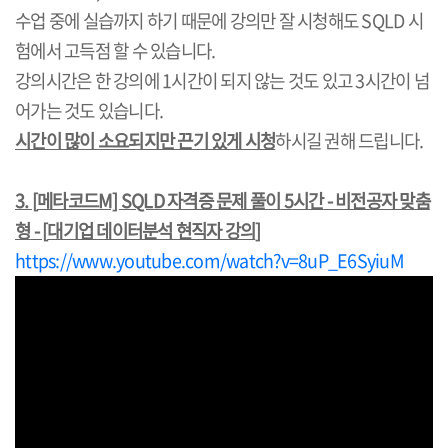
수업 중에 실습까지 하기 때문에 강의만 잘 시청해도
SQLD
시
험에서 고득점 할 수 있습니다
.
강의시간은 한 강의에
1
시간이 되지 않는 것도 있고
3
시간이 넘
어가는 것도 있습니다
.
시간이 많이 소요되지만 끈기 있게 시청
하시길 권해 드립니다
.
3. [
메타코드
M] SQLD
자격증 문제 풀이
5
시간
-
비전공자 맞춤
형
- [
대기업 데이터분석 현직자 강의
]
https://www.youtube.com/watch?v=8uP_E6SyiuM