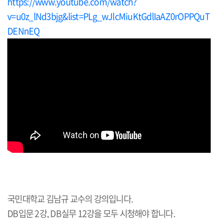
https://www.youtube.com/watch?
v=u0z_lNd3bjg&list=PLg_wJlcMiuKtGdlIaAZ0rOPPQuT
DENnEQ
국민대학교 김남규 교수의 강의입니다
.
DB
입문
2
강
, DB
실무
12
강을 모두 시청해야 합니다
.