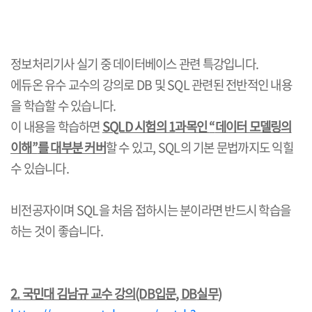
정보처리기사 실기 중 데이터베이스 관련 특강입니다
.
에듀온 유수 교수의 강의로
DB
및
SQL
관련된 전반적인 내용
을 학습할 수 있습니다
.
이 내용을 학습하면
SQLD
시험의
1
과목인
“
데이터 모델링의
이해
”
를 대부분 커버
할 수 있고
, SQL
의 기본 문법까지도 익힐
수 있습니다
.
비전공자이며
SQL
을 처음 접하시는 분이라면 반드시 학습을
하는 것이 좋습니다
.
2.
국민대 김남규 교수 강의
(DB
입문
, DB
실무
)