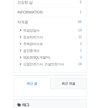
5
건강한 삶
1
INFORMATION
46
자격증
15
직업상담사
11
정보처리기사
1
주택관리사보
1
공인중개사
2
SQLD(SQL개발자)
16
산업안전기사; 건설안전기사
최근 글
최근 댓글
최
근
태그