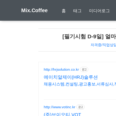
Mix.Coffee
홈
태그
미디어로그
[필기시험 D-9일] 
자격증/직업상
http://hrjsolution.co.kr
광고
에이치알제이(HRJ)솔루션
채용시스템,컨설팅,광고홍보,서류심사,직
http://www.votinc.kr
광고
(주)브이오티,VOT