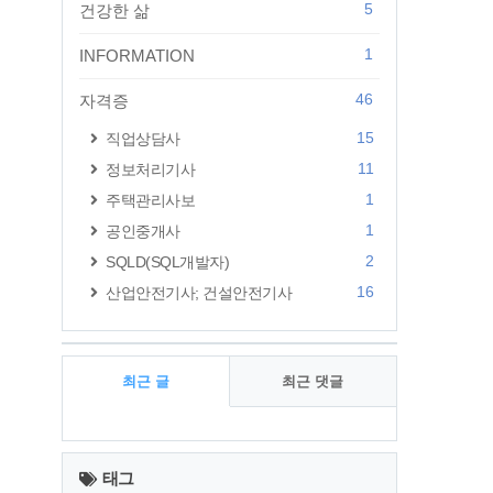
5
건강한 삶
1
INFORMATION
46
자격증
15
직업상담사
11
정보처리기사
1
주택관리사보
1
공인중개사
2
SQLD(SQL개발자)
16
산업안전기사; 건설안전기사
최근 글
최근 댓글
최
근
태그