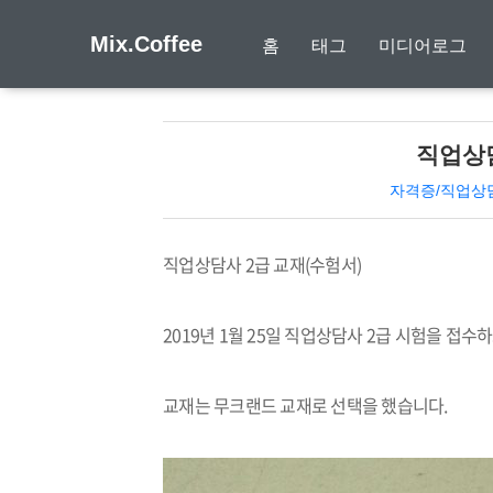
Mix.Coffee
홈
태그
미디어로그
직업상담
자격증/직업상
직업상담사
2
급 교재
(
수험서
)
2019
년
1
월
25
일 직업상담사
2
급 시험을 접수
교재는 무크랜드 교재로 선택을 했습니다
.