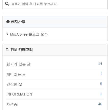
감염 경로B형 간염과 C형 간염은 간암 환자의 발생에 주요한 영
향을 미치는 두 종류의 간염으로, 간세포암 환자의 약 80%가 이
들 바이러스와 관련이 있다는 통계가 있을 정도로 위험성이 높
습니다. B형 간염은..
공지사항
Mix.Coffee 블로그 오픈
전체 카테고리
14
향기가 있는 글
1
재미있는 글
5
건강한 삶
1
INFORMATION
46
자격증