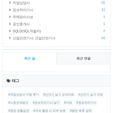
15
직업상담사
11
정보처리기사
1
주택관리사보
1
공인중개사
2
SQLD(SQL개발자)
16
산업안전기사; 건설안전기사
최근 글
최근 댓글
최
근
태그
글
#직업상담사 수험 후기
#산안기 실기 요약자료
#산안기 실기 자료
#노동관계법규
#정보처리기사 실기
#미래
#정보처리기사
#항암 생활습관
#야외 활동 시 피부 보호
#붉은 육류 섭취