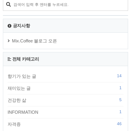
감염 경로B형 간염과 C형 간염은 간암 환자의 발생에 주요한 영
향을 미치는 두 종류의 간염으로, 간세포암 환자의 약 80%가 이
들 바이러스와 관련이 있다는 통계가 있을 정도로 위험성이 높
습니다. B형 간염은..
공지사항
Mix.Coffee 블로그 오픈
전체 카테고리
14
향기가 있는 글
1
재미있는 글
5
건강한 삶
1
INFORMATION
46
자격증