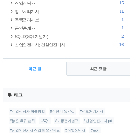
15
직업상담사
11
정보처리기사
1
주택관리사보
1
공인중개사
2
SQLD(SQL개발자)
16
산업안전기사; 건설안전기사
최근 글
최근 댓글
최
근
태그
글
#직업상담사 학습방법
#산안기 요약집
#정보처리기사
#붉은 육류 섭취
#SQL
#노동관계법규
#산업안전기사 pdf
#산업안전기사 작업형 요약자료
#직업상담사
#포기