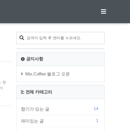
티스토리툴바
공지사항
Mix.Coffee 블로그 오픈
 현
가
전체 카테고리
 글
가락
 두
14
향기가 있는 글
면서
1
재미있는 글