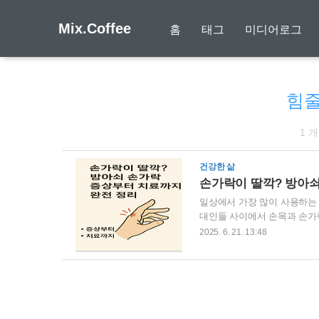
Mix.Coffee
홈
태그
미디어로그
힘줄
1 
건강한 삶
손가락이 딸깍? 방아쇠
일상에서 가장 많이 사용하는 
대인들 사이에서 손목과 손가락
나거나 손가락이 쉽게 걸리는 
2025. 6. 21. 13:48
에서는 방아쇠 손가락의 원인
의 발생 원인과 주요 증상방
꺼워지면서 발생합니다. 힘줄
'딸깍' 소리와 함께 튀는 현상