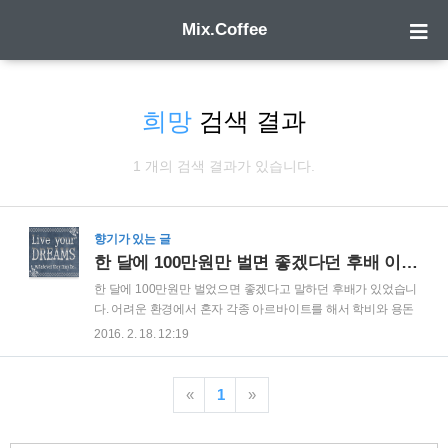
Mix.Coffee
희망
검색 결과
1 개의 검색 결과가 있습니다.
향기가 있는 글
한 달에 100만원만 벌면 좋겠다던 후배 이야기
한 달에 100만원만 벌었으면 좋겠다고 말하던 후배가 있었습니
다. 어려운 환경에서 혼자 각종 아르바이트를 해서 학비와 용돈
을 충당해야 했던 후배는 대학을 졸업하고도 준비하던 시험에
2016. 2. 18. 12:19
번번히 실패하여 깊은 좌절에 빠져 있었습니다.이런 후배에게
있어서 한달에 100만원이라는 금액은 돈 걱정 없이 공부에만
전념하기에 충분한 금액이었고, 이 때문에 이 후배의 소원은 한
«
1
»
달에 100만원말 벌면 좋겠다는 것이었습니다. 생활고에 시달리
던 후배는 어쩔 수 없이 꿈을 포기하고 취직을 할 수 밖에 없었