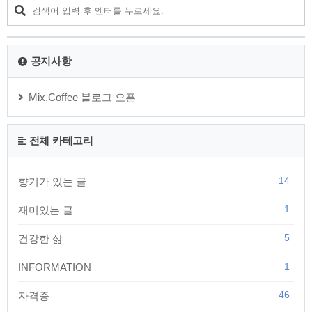
습니다. 그래도 나름 건실한 기업에 취직을 하고 한 달에 100만
원의 몇배가 넘는 월급을 받게 됐지만 후배는 전혀 기뻐하지 않
았습니다. 꿈을 버리고 원치않는 일을 선택해서 얻은 수입이라
그런지 돈의 소중함을 모르고 흥청망청 탕..
공지사항
Mix.Coffee 블로그 오픈
전체 카테고리
14
향기가 있는 글
1
재미있는 글
5
건강한 삶
1
INFORMATION
46
자격증