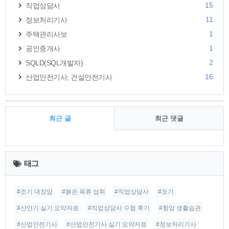
15
직업상담사
11
정보처리기사
1
주택관리사보
1
공인중개사
2
SQLD(SQL개발자)
16
산업안전기사; 건설안전기사
최근 글
최근 댓글
최
근
태그
글
#조기 대장암
#붉은 육류 섭취
#직업상담사
#포기
#산안기 실기 요약자료
#직업상담사 수험 후기
#항암 생활습관
#산업안전기사
#산업안전기사 실기 요약자료
#정보처리기사