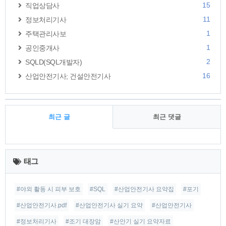
15
직업상담사
11
정보처리기사
1
주택관리사보
1
공인중개사
2
SQLD(SQL개발자)
16
산업안전기사; 건설안전기사
최근 글
최근 댓글
최
근
태그
글
#야외 활동 시 피부 보호
#SQL
#산업안전기사 요약집
#포기
#산업안전기사.pdf
#산업안전기사 실기 요약
#산업안전기사
#정보처리기사
#조기 대장암
#산안기 실기 요약자료