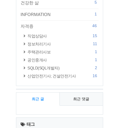
5
건강한 삶
1
INFORMATION
46
자격증
15
직업상담사
11
정보처리기사
1
주택관리사보
1
공인중개사
2
SQLD(SQL개발자)
16
산업안전기사; 건설안전기사
최근 글
최근 댓글
최
근
태그