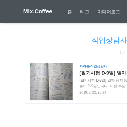
Mix.Coffee
홈
태그
미디어로그
직업상담사
1 
자격증/직업상담사
[필기시험 D-9일] 얼
[필기시험 D-9일] 얼마 남
늘이 D-9일입니다. 이번 주
니다. 지금 시점에서 기본서를
2019. 2. 22. 20:29
어쩔 수 없이 기출문제집으로 
려서 크게 좌절하고 있습니다.
지만 그 동안 공부한 것도 있
합니다. 훗날 직장을 다니며, 