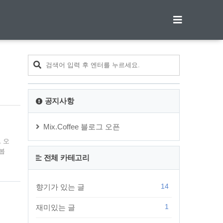
티스토리툴바
공지사항
Mix.Coffee 블로그 오픈
 오
봅
전체 카테고리
해서
헷갈
간이
14
향기가 있는 글
생각
1
재미있는 글