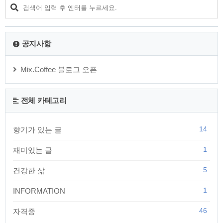
감염 경로B형 간염과 C형 간염은 간암 환자의 발생에 주요한 영
향을 미치는 두 종류의 간염으로, 간세포암 환자의 약 80%가 이
들 바이러스와 관련이 있다는 통계가 있을 정도로 위험성이 높
습니다. B형 간염은..
공지사항
Mix.Coffee 블로그 오픈
전체 카테고리
14
향기가 있는 글
1
재미있는 글
5
건강한 삶
1
INFORMATION
46
자격증