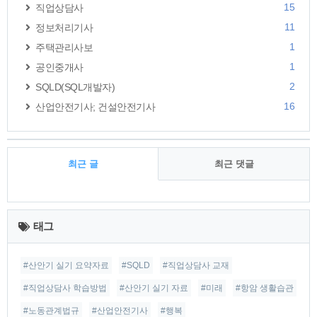
15
직업상담사
11
정보처리기사
1
주택관리사보
1
공인중개사
2
SQLD(SQL개발자)
16
산업안전기사; 건설안전기사
최근 글
최근 댓글
최
근
태그
글
#산안기 실기 요약자료
#SQLD
#직업상담사 교재
#직업상담사 학습방법
#산안기 실기 자료
#미래
#항암 생활습관
#노동관계법규
#산업안전기사
#행복