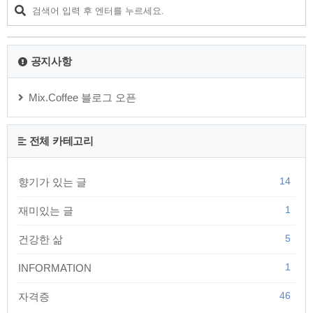
락 힘줄을 감싸고 있는 활차라는 구조물이 좁아지거나 힘줄이
두꺼워지면서 발생합니다. 힘줄이 활차 아래를 지나가는 과정
에서 걸리게 되는데, 이때 힘줄이 활차를 통과하면서 '딸깍' 소리
와 함께 튀는 현상이 나타납니다. 이러한 모습이 마..
공지사항
Mix.Coffee 블로그 오픈
전체 카테고리
14
향기가 있는 글
1
재미있는 글
5
건강한 삶
1
INFORMATION
46
자격증