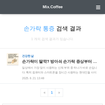
Mix.Coffee
손가락 통증
검색 결과
1 개의 검색 결과가 있습니다.
건강한 삶
손가락이 딸깍? 방아쇠 손가락 증상부터 치료까지 완전 정리
일상에서 가장 많이 사용하는 신체 부위 중 하나가 바로 손입니
다. 특히 컴퓨터와 스마트폰을 장시간 사용하는 현대인들 사이
에서 손목과 손가락의 불편함을 호소하는 경우가 많습니다. 만
2025. 6. 21. 13:48
약 손가락을 움직일 때 "딸깍" 소리가 나거나 손가락이 쉽게 걸
리는 느낌이 든다면, 방아쇠 손가락이라는 질환일 가능성을 의
심할 수 있습니다. 이번 글에서는 방아쇠 손가락의 원인과 증상
«
1
»
부터 치료법과 예방법에 이르기까지 상세히 살펴보겠습니다.
방아쇠 손가락의 발생 원인과 주요 증상방아쇠 손가락은 손가