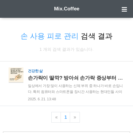
Mix.Coffee
손 사용 피로 관리
검색 결과
1 개의 검색 결과가 있습니다.
건강한 삶
손가락이 딸깍? 방아쇠 손가락 증상부터 치료까지 완전 정리
일상에서 가장 많이 사용하는 신체 부위 중 하나가 바로 손입니
다. 특히 컴퓨터와 스마트폰을 장시간 사용하는 현대인들 사이
에서 손목과 손가락의 불편함을 호소하는 경우가 많습니다. 만
2025. 6. 21. 13:48
약 손가락을 움직일 때 "딸깍" 소리가 나거나 손가락이 쉽게 걸
리는 느낌이 든다면, 방아쇠 손가락이라는 질환일 가능성을 의
심할 수 있습니다. 이번 글에서는 방아쇠 손가락의 원인과 증상
«
1
»
부터 치료법과 예방법에 이르기까지 상세히 살펴보겠습니다.
방아쇠 손가락의 발생 원인과 주요 증상방아쇠 손가락은 손가