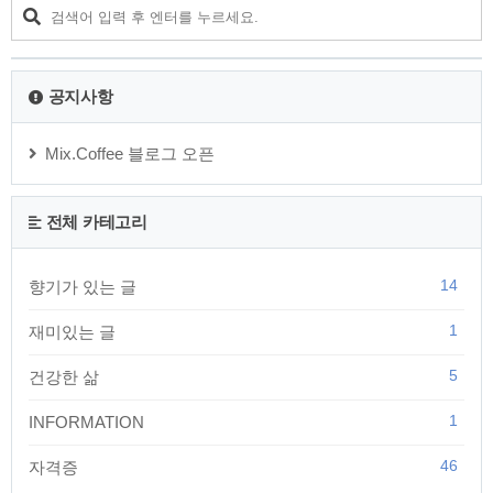
락 힘줄을 감싸고 있는 활차라는 구조물이 좁아지거나 힘줄이
두꺼워지면서 발생합니다. 힘줄이 활차 아래를 지나가는 과정
에서 걸리게 되는데, 이때 힘줄이 활차를 통과하면서 '딸깍' 소리
와 함께 튀는 현상이 나타납니다. 이러한 모습이 마..
공지사항
Mix.Coffee 블로그 오픈
전체 카테고리
14
향기가 있는 글
1
재미있는 글
5
건강한 삶
1
INFORMATION
46
자격증