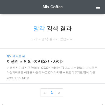
Mix.Coffee
망각
검색 결과
1 개의 검색 결과가 있습니다.
향기가 있는 글
이생진 시인의 <아내와 나 사이>
이생진 시인의 시인 / 이생진 (1929~ ) 아내는 76이고 나는 80입니다 지금은
아침저녁으로 어깨를 나란히 하고 걸어가지만 속으로 다투기도 많이 다툰
사이입니다 요즘은 망각을 경쟁하듯 합니다 나는 창문을 열러 갔다가 창문
2023. 2. 15. 14:30
앞에 우두커니 서 있고 아내는 냉장고 문을 열고서 우두커니 서 있습니다 누
구 기억이 일찍 돌아오나 기다리는 것입니다 그러나 기억은 서서히 우리 둘
을 떠나고 마지막에는 내가 그의 남편인 줄 모르고 그가 내 아내인 줄 모르는
«
1
»
날도 올 것입니다 서로 모르는 사이가 서로 알아가며 살다가 다시 모르는 사
이로 돌아가는 세월 그것을 무어라고 하겠습니까 인생? 철학? 종교? 우린