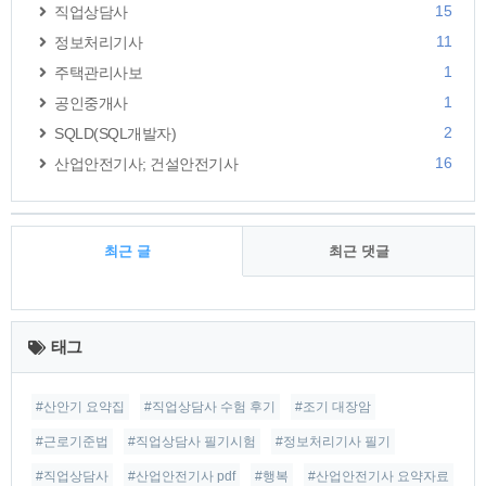
15
직업상담사
11
정보처리기사
1
주택관리사보
1
공인중개사
2
SQLD(SQL개발자)
16
산업안전기사; 건설안전기사
최근 글
최근 댓글
최
근
태그
글
#산안기 요약집
#직업상담사 수험 후기
#조기 대장암
#근로기준법
#직업상담사 필기시험
#정보처리기사 필기
#직업상담사
#산업안전기사 pdf
#행복
#산업안전기사 요약자료