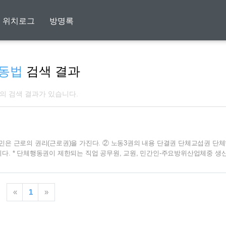
위치로그
방명록
동법
검색 결과
개의 검색 결과가 있습니다.
국민은 근로의 권리(근로권)을 가진다. ② 노동3권의 내용 단결권 단체교섭권 단
이다. * 단체행동권이 제한되는 직업 공무원, 교원, 민간인-주요방위산업체중 생산
법 원칙의 차이 19C 시민 민법(사용자) 20C 현대 민법(공공) 소유권 절대원칙 
보험료 납부 계약자 자유원칙 계약공정원칙 : 사회질서 근로조건의 최저기준 과실
기본권은 절대적 권리는 아니며, 공공복리 등에 의해서 제약을 받을 수 있다...
«
1
»