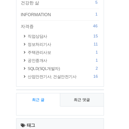
5
건강한 삶
1
INFORMATION
46
자격증
15
직업상담사
11
정보처리기사
1
주택관리사보
1
공인중개사
2
SQLD(SQL개발자)
16
산업안전기사; 건설안전기사
최근 글
최근 댓글
최
근
태그