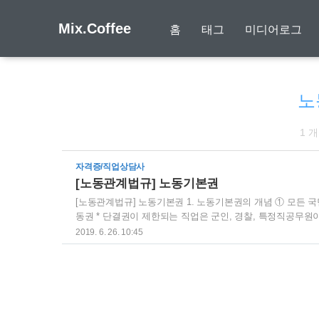
Mix.Coffee
홈
태그
미디어로그
노
1 
자격증/직업상담사
[노동관계법규] 노동기본권
[노동관계법규] 노동기본권 1. 노동기본권의 개념 ① 모든 
동권 * 단결권이 제한되는 직업은 군인, 경찰, 특정직공무원
전력, 용수들은 제한 2. 19세기 근대시민법과 20세기 현대민
2019. 6. 26. 10:45
상대원칙 : 공공, 공익 노동권의 기본보장과 사용자의 고용
임의 원칙 무과실책임의 원칙 : 재해보상 ※ 헌법 37조 노동