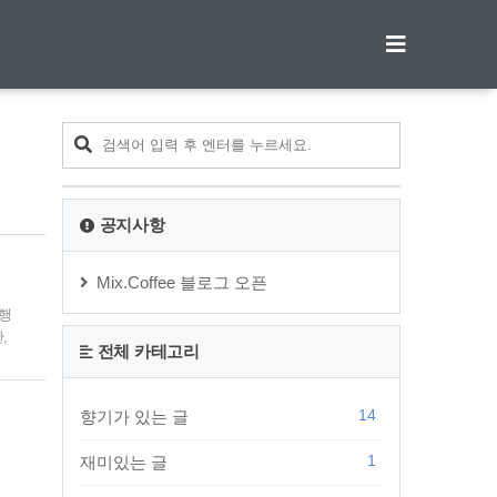
티스토리툴바
공지사항
Mix.Coffee 블로그 오픈
체행
,
전체 카테고리
소유권
 책
14
향기가 있는 글
1
재미있는 글