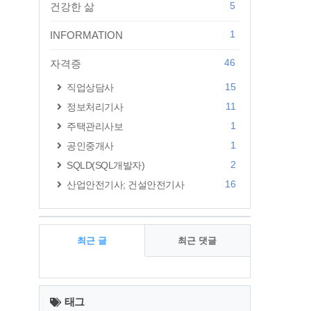
5
건강한 삶
1
INFORMATION
46
자격증
15
직업상담사
11
정보처리기사
1
주택관리사보
1
공인중개사
2
SQLD(SQL개발자)
16
산업안전기사; 건설안전기사
최근 글
최근 댓글
최
근
태그