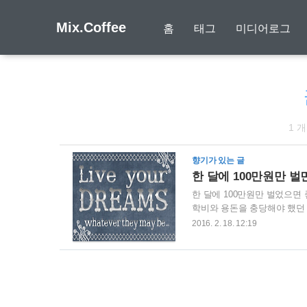
Mix.Coffee
홈
태그
미디어로그
1 
향기가 있는 글
한 달에 100만원만 
한 달에 100만원만 벌었으면
학비와 용돈을 충당해야 했던
었습니다.이런 후배에게 있어
2016. 2. 18. 12:19
었고, 이 때문에 이 후배의 
쩔 수 없이 꿈을 포기하고 취직
원의 몇배가 넘는 월급을 받게
은 수입이라 그런지 돈의 소중