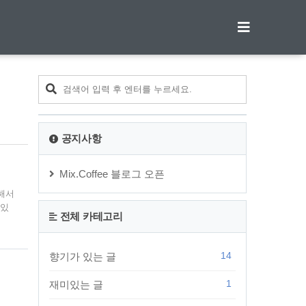
티스토리툴바
공지사항
Mix.Coffee 블로그 오픈
해서
 있
전체 카테고리
액이
 어
0만
14
향기가 있는 글
 얻
1
재미있는 글