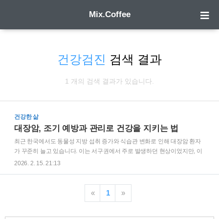
Mix.Coffee
건강검진
검색 결과
1 개의 검색 결과가 있습니다.
건강한 삶
대장암, 조기 예방과 관리로 건강을 지키는 법
최근 한국에서도 동물성 지방 섭취 증가와 식습관 변화로 인해 대장암 환자
가 꾸준히 늘고 있습니다. 이는 서구권에서 주로 발생하던 현상이었지만, 이
제는 국내에서도 대장암이 흔한 질병으로 자리 잡았습니다. 2023년 기준 대
2026. 2. 15. 21:13
장암 연간 환자는 약 3만6210명에 이르며, 갑상선암과 폐암에 이어 세 번째
로 많은 발병률을 기록하고 있습니다. 히 대장암은 중장년층에서 주로 발생
하며, 고령화가 점차 가속화됨에 따라 앞으로 환자 수가 더욱 증가할 것으로
«
1
»
전망됩니다. 대장암은 초기에는 증상이 잘 나타나지 않아 조기 발견과 예방
이 중요합니다. 이번 글에서는 대장암의 원인, 증상, 진단 방법 그리고 예방