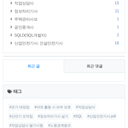
15
직업상담사
11
정보처리기사
1
주택관리사보
1
공인중개사
2
SQLD(SQL개발자)
16
산업안전기사; 건설안전기사
최근 글
최근 댓글
최
근
태그
글
#조기 대장암
#야외 활동 시 피부 보호
#직업상담사
#산안기 요약집
#정보처리기사 실기
#SQL
#산업안전기사 pdf
#직업상담사 필기시험
#노동관계법규