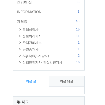
5
건강한 삶
1
INFORMATION
46
자격증
15
직업상담사
11
정보처리기사
1
주택관리사보
1
공인중개사
2
SQLD(SQL개발자)
16
산업안전기사; 건설안전기사
최근 글
최근 댓글
최
근
태그