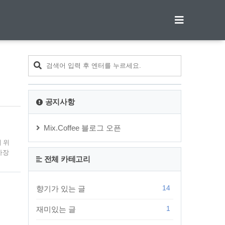
티스토리툴바
공지사항
Mix.Coffee 블로그 오픈
기 위
 가장
전체 카테고리
환경
스토
14
향기가 있는 글
1
재미있는 글