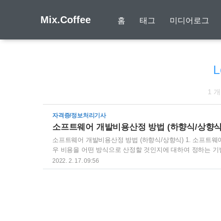
Mix.Coffee
홈
태그
미디어로그
L
1 
자격증/정보처리기사
소프트웨어 개발비용산정 방법 (하향식/상향식
소프트웨어 개발비용산정 방법 (하향식/상향식) 1. 소프트
우 비용을 어떤 방식으로 산정할 것인지에 대하여 정하는 기
계산하는 방식. LOC(Line of code), MM(Man Month), CO
2022. 2. 17. 09:56
전문가 판단, 델파이 기법 2. 상향식 산정방법 (1) LOC(Line
균을 내는 방식으로 예측치를 구하는 것 (2) MM(Man Month) 인