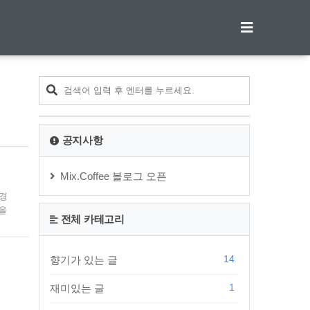
티스토리툴바
공지사항
Mix.Coffee 블로그 오픈
 경
을
전체 카테고리
 것.
어 평
14
향기가 있는 글
1
재미있는 글