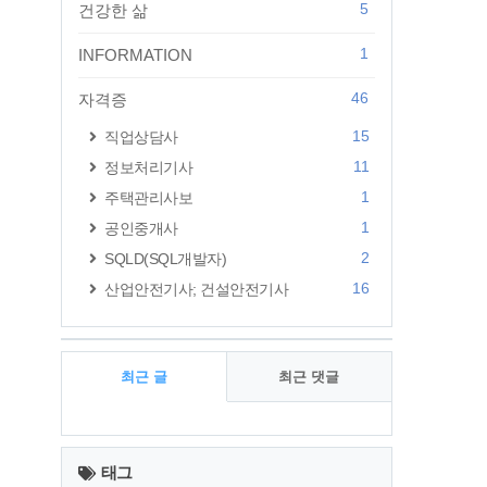
5
건강한 삶
1
INFORMATION
46
자격증
15
직업상담사
11
정보처리기사
1
주택관리사보
1
공인중개사
2
SQLD(SQL개발자)
16
산업안전기사; 건설안전기사
최근 글
최근 댓글
최
근
태그