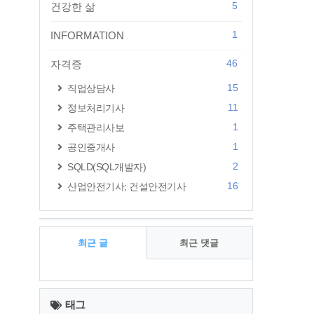
5
건강한 삶
1
INFORMATION
46
자격증
15
직업상담사
11
정보처리기사
1
주택관리사보
1
공인중개사
2
SQLD(SQL개발자)
16
산업안전기사; 건설안전기사
최근 글
최근 댓글
최
근
태그