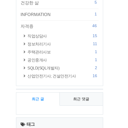
5
건강한 삶
1
INFORMATION
46
자격증
15
직업상담사
11
정보처리기사
1
주택관리사보
1
공인중개사
2
SQLD(SQL개발자)
16
산업안전기사; 건설안전기사
최근 글
최근 댓글
최
근
태그