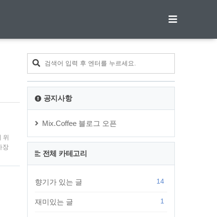
티스토리툴바
공지사항
Mix.Coffee 블로그 오픈
기 위
 가장
전체 카테고리
환경
스토
14
향기가 있는 글
1
재미있는 글