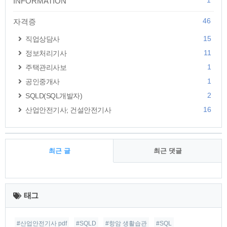
1
INFORMATION
46
자격증
15
직업상담사
11
정보처리기사
1
주택관리사보
1
공인중개사
2
SQLD(SQL개발자)
16
산업안전기사; 건설안전기사
최근 글
최근 댓글
최
근
태그
글
#산업안전기사 pdf
#SQLD
#항암 생활습관
#SQL