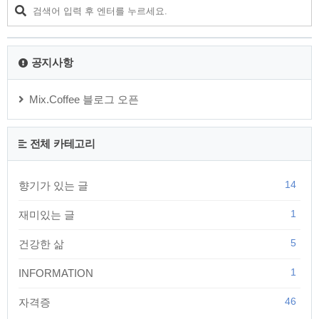
력이 좋지 않고 사회적 지위가 높지 않다고 좌절하는 사이에 자
존감은 바닥에 떨어지게 되고 삶의 만족도는 끝 없이 추락하게
됩니다. 자존감의 사전적 의미는 자기의 품위를 스스로 지키려
는 감정, 자기를 높여 잘난체 하는 감정을 말합니다..
공지사항
Mix.Coffee 블로그 오픈
전체 카테고리
14
향기가 있는 글
1
재미있는 글
5
건강한 삶
1
INFORMATION
46
자격증