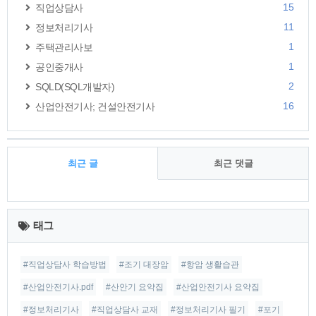
15
직업상담사
11
정보처리기사
1
주택관리사보
1
공인중개사
2
SQLD(SQL개발자)
16
산업안전기사; 건설안전기사
최근 글
최근 댓글
최
근
태그
글
#직업상담사 학습방법
#조기 대장암
#항암 생활습관
#산업안전기사.pdf
#산안기 요약집
#산업안전기사 요약집
#정보처리기사
#직업상담사 교재
#정보처리기사 필기
#포기