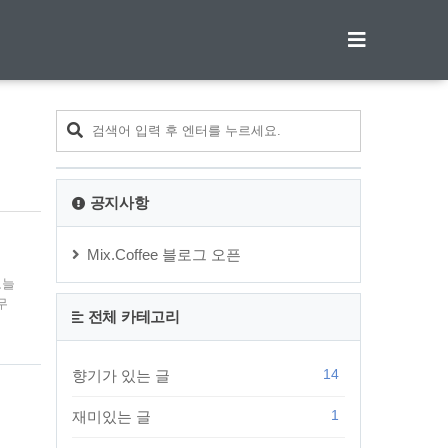
티스토리툴바
공지사항
Mix.Coffee 블로그 오픈
오늘
무
전체 카테고리
들어
 훑
마다
14
향기가 있는 글
분은
1
재미있는 글