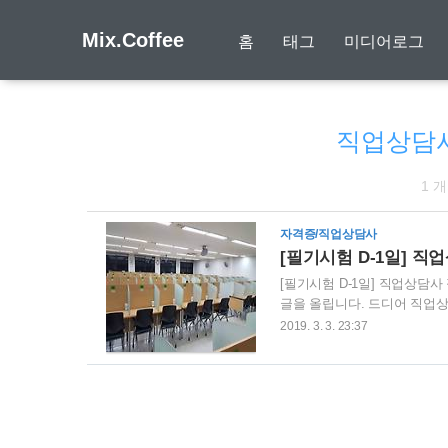
Mix.Coffee
홈
태그
미디어로그
직업상담사
1 
자격증/직업상담사
[필기시험 D-1일] 
[필기시험 D-1일] 직업상담
글을 올립니다. 드디어 직업상
일찍 왔습니다. 오전 7시에 
2019. 3. 3. 23:37
가서 대기하다가 7시에 열람실
어 봐야 합니다. 정말 지겹게
여전히 새롭게 느껴집니다. 
별도로 표시를 해 놓았습니다. 