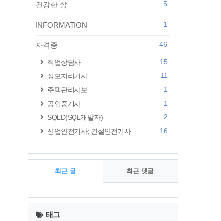
5
건강한 삶
1
INFORMATION
46
자격증
15
직업상담사
11
정보처리기사
1
주택관리사보
1
공인중개사
2
SQLD(SQL개발자)
16
산업안전기사; 건설안전기사
최근 글
최근 댓글
최
근
태그