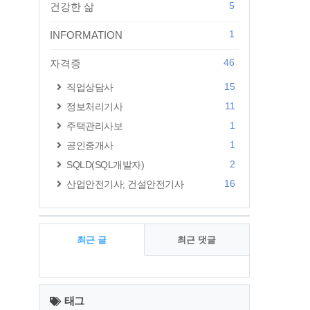
5
건강한 삶
1
INFORMATION
46
자격증
15
직업상담사
11
정보처리기사
1
주택관리사보
1
공인중개사
2
SQLD(SQL개발자)
16
산업안전기사; 건설안전기사
최근 글
최근 댓글
최
근
태그