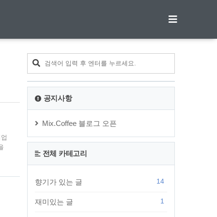
티스토리툴바
공지사항
Mix.Coffee 블로그 오픈
개업
을
전체 카테고리
된
전환
,
14
향기가 있는 글
되었
1
재미있는 글