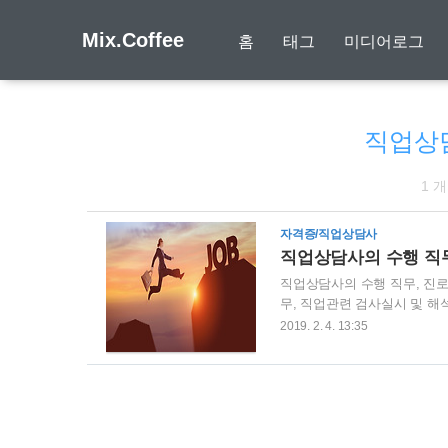
Mix.Coffee
홈
태그
미디어로그
직업상
1 
자격증/직업상담사
직업상담사의 수행 직무
직업상담사의 수행 직무, 진로
무, 직업관련 검사실시 및 해
수 있습니다. 주요 상담업무
2019. 2. 4. 13:35
법적인 일반적인 사항에 대한 
상담, 은퇴후 상담 등의 각종
구직직종, 원하는 임금 등 
는 지를 검토하며 필요하면 수