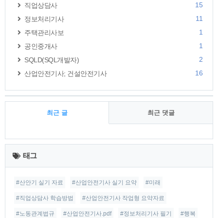
15
직업상담사
11
정보처리기사
1
주택관리사보
1
공인중개사
2
SQLD(SQL개발자)
16
산업안전기사; 건설안전기사
최근 글
최근 댓글
최
근
태그
글
#산안기 실기 자료
#산업안전기사 실기 요약
#미래
#직업상담사 학습방법
#산업안전기사 작업형 요약자료
#노동관계법규
#산업안전기사.pdf
#정보처리기사 필기
#행복