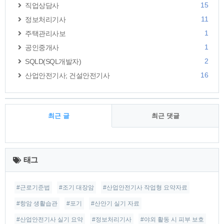
15
직업상담사
11
정보처리기사
1
주택관리사보
1
공인중개사
2
SQLD(SQL개발자)
16
산업안전기사; 건설안전기사
최근 글
최근 댓글
최
근
태그
글
#근로기준법
#조기 대장암
#산업안전기사 작업형 요약자료
#항암 생활습관
#포기
#산안기 실기 자료
#산업안전기사 실기 요약
#정보처리기사
#야외 활동 시 피부 보호