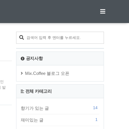
티스토리툴바
공지사항
Mix.Coffee 블로그 오픈
인인
 발
전체 카테고리
수
생과
영향
14
향기가 있는 글
일
1
재미있는 글