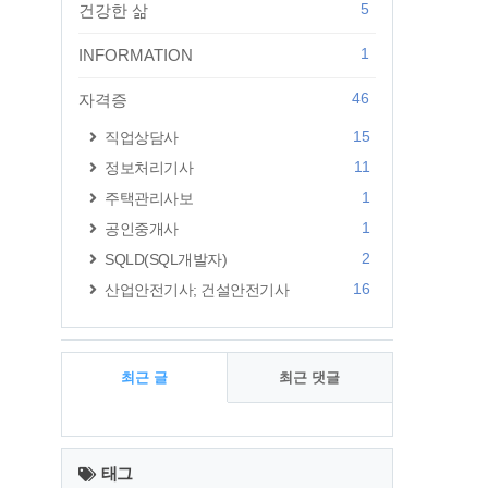
5
건강한 삶
1
INFORMATION
46
자격증
15
직업상담사
11
정보처리기사
1
주택관리사보
1
공인중개사
2
SQLD(SQL개발자)
16
산업안전기사; 건설안전기사
최근 글
최근 댓글
최
근
태그