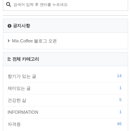
바로 필요한 일만 합니다.더 나은 내일을 위해 보다 풍요로운 미
래를 만들기 위해 얼어붙은 땅을 파고 씨앗을 심는 일은 등한시
합니다. 올 한해는 풍성한 열매가 주렁주렁 달린 미래를 생각하
며 씨앗을 심어보는..
공지사항
Mix.Coffee 블로그 오픈
전체 카테고리
14
향기가 있는 글
1
재미있는 글
5
건강한 삶
1
INFORMATION
46
자격증