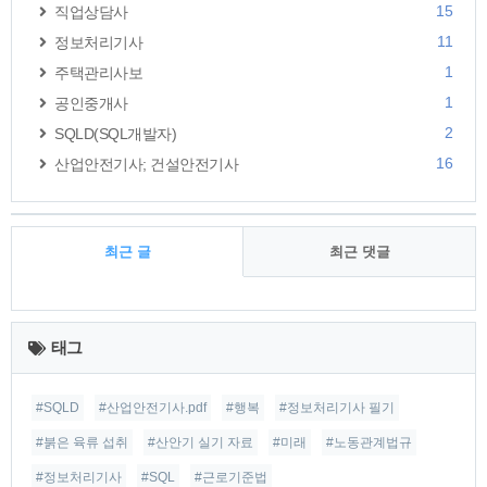
15
직업상담사
11
정보처리기사
1
주택관리사보
1
공인중개사
2
SQLD(SQL개발자)
16
산업안전기사; 건설안전기사
최근 글
최근 댓글
최
근
태그
글
#SQLD
#산업안전기사.pdf
#행복
#정보처리기사 필기
#붉은 육류 섭취
#산안기 실기 자료
#미래
#노동관계법규
#정보처리기사
#SQL
#근로기준법