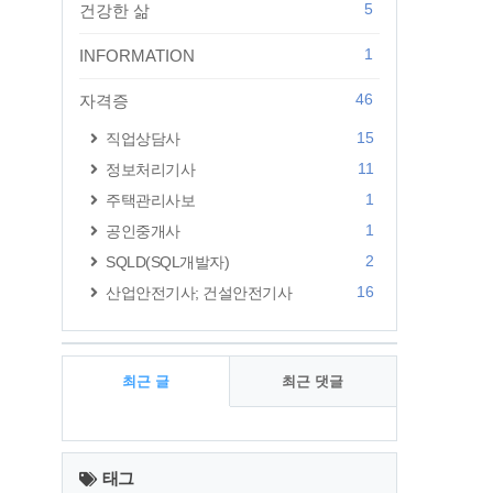
5
건강한 삶
1
INFORMATION
46
자격증
15
직업상담사
11
정보처리기사
1
주택관리사보
1
공인중개사
2
SQLD(SQL개발자)
16
산업안전기사; 건설안전기사
최근 글
최근 댓글
최
근
태그