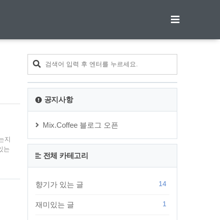
티스토리툴바
공지사항
Mix.Coffee 블로그 오픈
있는지
있는
전체 카테고리
 열
을
로운
14
향기가 있는 글
달린
1
재미있는 글