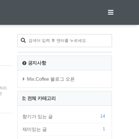
티스토리툴바
공지사항
Mix.Coffee 블로그 오픈
보처리
T
전체 카테고리
 발
 가
언을
14
향기가 있는 글
받으
1
재미있는 글