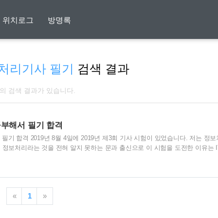
위치로그
방명록
처리기사 필기
검색 결과
개의 검색 결과가 있습니다.
공부해서 필기 합격
기 합격 2019년 8월 4일에 2019년 제3회 기사 시험이 있었습니다. 저는 정
 정보처리라는 것을 전혀 알지 못하는 문과 출신으로 이 시험을 도전한 이유는 I
었고 언제 쓰일지 모르지만 이 자격증을 시작으로 프로그램 코딩까지 역량을 더욱
제는 공부를 7월 마지막 주에 시작했습니다. 시험준비기간은 1주일입니다. 우선
기출문제집을 구입했습니다. 기출문제만 잘 공략하면 합격할 수 있다는 주위의 조
 주변 분의 추천을 받아 구입했습니다. 교재를 구입하고 시나공 카페에 인증을 
«
1
»
있습니다. 아주 핵..