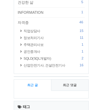
5
건강한 삶
1
INFORMATION
46
자격증
15
직업상담사
11
정보처리기사
1
주택관리사보
1
공인중개사
2
SQLD(SQL개발자)
16
산업안전기사; 건설안전기사
최근 글
최근 댓글
최
근
태그