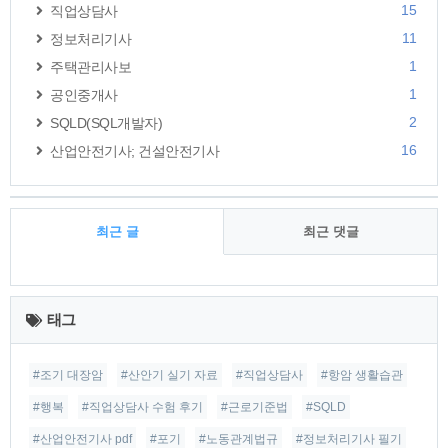
15
직업상담사
11
정보처리기사
1
주택관리사보
1
공인중개사
2
SQLD(SQL개발자)
16
산업안전기사; 건설안전기사
최근 글
최근 댓글
최
근
태그
글
#조기 대장암
#산안기 실기 자료
#직업상담사
#항암 생활습관
#행복
#직업상담사 수험 후기
#근로기준법
#SQLD
#산업안전기사 pdf
#포기
#노동관계법규
#정보처리기사 필기