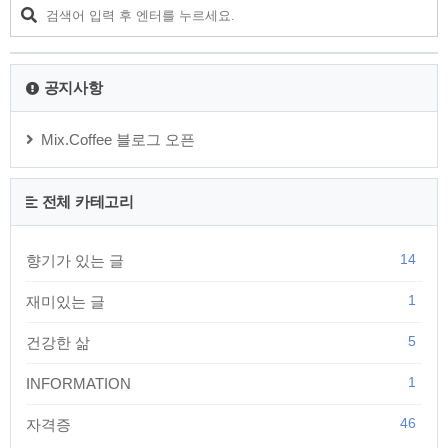
닥쳐서 전략이고 뭐고 없습니다. 무조건 기출문제만 반복을 하
고, 기출문제 해설을 닥치는 대로 암기를 하여야 합니다. 새벽부
터 하루 종일 기출문제만 반복을 했습니다. 기출문제 10년분을
거의 다 본 것 같습니다. 그랬더니..
공지사항
Mix.Coffee 블로그 오픈
전체 카테고리
14
향기가 있는 글
1
재미있는 글
5
건강한 삶
1
INFORMATION
46
자격증