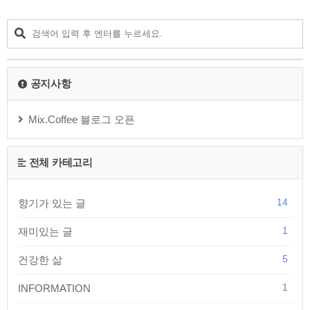
간치, 비관치를 측정하여 1:4:1의 가중치를 두어 평균을 내는 방식으로 예측
치를 구하는 것 (2) MM(Man Month) 인월, ..
공지사항
Mix.Coffee 블로그 오픈
전체 카테고리
14
향기가 있는 글
1
재미있는 글
5
건강한 삶
1
INFORMATION