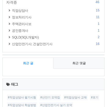
46
자격증
15
직업상담사
11
정보처리기사
1
주택관리사보
1
공인중개사
2
SQLD(SQL개발자)
16
산업안전기사; 건설안전기사
최근 글
최근 댓글
최
근
태그
글
#직업상담사 필기시험
#산안기 요약집
#직업상담사 교재
#포기
#직업상담사 학습방법
#산업안전기사 실기 요약