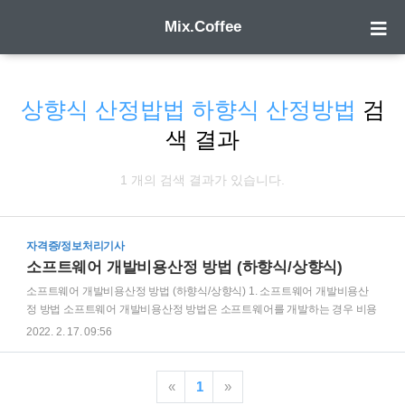
Mix.Coffee
상향식 산정밥법 하향식 산정방법
검
색 결과
1 개의 검색 결과가 있습니다.
자격증/정보처리기사
소프트웨어 개발비용산정 방법 (하향식/상향식)
소프트웨어 개발비용산정 방법 (하향식/상향식) 1. 소프트웨어 개발비용산
정 방법 소프트웨어 개발비용산정 방법은 소프트웨어를 개발하는 경우 비용
을 어떤 방식으로 산정할 것인지에 대하여 정하는 기법임 상향식과 하향식
2022. 2. 17. 09:56
기법이 있음 (1)상향식 산정밥법 기능에 따라 필요한 비용을 계산하는 방식.
LOC(Line of code), MM(Man Month), COCOMO, Putnam, FP(Function
Point) (2) 하향식 산정방법 전문가가 비용을 산정하는 것. 전문가 판단, 델파
«
1
»
이 기법 2. 상향식 산정방법 (1) LOC(Line of code) 코드라인 수의 낙관치, 중