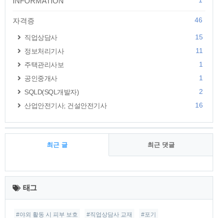
1
INFORMATION
46
자격증
15
직업상담사
11
정보처리기사
1
주택관리사보
1
공인중개사
2
SQLD(SQL개발자)
16
산업안전기사; 건설안전기사
최근 글
최근 댓글
최
근
태그
글
#야외 활동 시 피부 보호
#직업상담사 교재
#포기