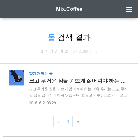
Mix.Coffee
돌
검색 결과
1 개의 검색 결과가 있습니다.
향기가 있는 글
크고 무거운 짐을 기쁘게 짊어져야 하는 이유
크고 무거운 짐을 기쁘게 짊어져야 하는 이유 우리는 크고 무거
운 짐을 짊어지려 하지 않습니다. 힘들고 거추장스럽기 때문입
니다. 그러나 무거운 날개를 어깨에 매달고 있기 새가 날 수 있
2016. 6. 2. 08:29
는 것 처럼 무거운 짐을 힘들고 거추장스럽게만 생각해서는 안
됩니다.그 날개가 더 크고 무거울수록 새는 한 번의 날갯짓으로
도 더 먼 거리를 날 수 있습니다. 아프리카의 어느 부족은 강을
«
1
»
건널 때 큰 돌을 머리에 이거나 가슴에 안고 강을 건넌다고 합니
다. 그냥 건너기도 힘든 강을 무거운 돌을 가지고 건넌다는 것이