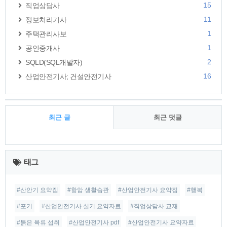
15
직업상담사
11
정보처리기사
1
주택관리사보
1
공인중개사
2
SQLD(SQL개발자)
16
산업안전기사; 건설안전기사
최근 글
최근 댓글
최
근
태그
글
#산안기 요약집
#항암 생활습관
#산업안전기사 요약집
#행복
#포기
#산업안전기사 실기 요약자료
#직업상담사 교재
#붉은 육류 섭취
#산업안전기사 pdf
#산업안전기사 요약자료