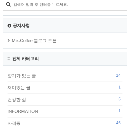
처음에는 이해가 되지 않습니다. 하지만 무거운 돌을 가지고 강
을 건넌 사람은 그 무거운 돌로 인해 급류에 휩쓸리지 않고 무사
히 강을 건널 수 있는 반면, 그렇지 않은 사람은 강물에 휩쓸려
떠내려 가 버린다고 합니다. 이..
공지사항
Mix.Coffee 블로그 오픈
전체 카테고리
14
향기가 있는 글
1
재미있는 글
5
건강한 삶
1
INFORMATION
46
자격증