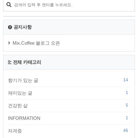
처음에는 이해가 되지 않습니다. 하지만 무거운 돌을 가지고 강
을 건넌 사람은 그 무거운 돌로 인해 급류에 휩쓸리지 않고 무사
히 강을 건널 수 있는 반면, 그렇지 않은 사람은 강물에 휩쓸려
떠내려 가 버린다고 합니다. 이..
공지사항
Mix.Coffee 블로그 오픈
전체 카테고리
14
향기가 있는 글
1
재미있는 글
5
건강한 삶
1
INFORMATION
46
자격증