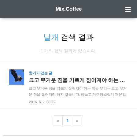
Mix.Coffee
날개
검색 결과
1 개의 검색 결과가 있습니다.
향기가 있는 글
크고 무거운 짐을 기쁘게 짊어져야 하는 이유
크고 무거운 짐을 기쁘게 짊어져야 하는 이유 우리는 크고 무거
운 짐을 짊어지려 하지 않습니다. 힘들고 거추장스럽기 때문입
니다. 그러나 무거운 날개를 어깨에 매달고 있기 새가 날 수 있
2016. 6. 2. 08:29
는 것 처럼 무거운 짐을 힘들고 거추장스럽게만 생각해서는 안
됩니다.그 날개가 더 크고 무거울수록 새는 한 번의 날갯짓으로
도 더 먼 거리를 날 수 있습니다. 아프리카의 어느 부족은 강을
«
1
»
건널 때 큰 돌을 머리에 이거나 가슴에 안고 강을 건넌다고 합니
다. 그냥 건너기도 힘든 강을 무거운 돌을 가지고 건넌다는 것이